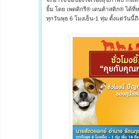
ยิ้ม โดย เพดดิกรี® เดนต้าสติก® ได้ที
ทุกวันพุธ 6 โมงเย็น-1 ทุ่ม ตั้งแต่วันน