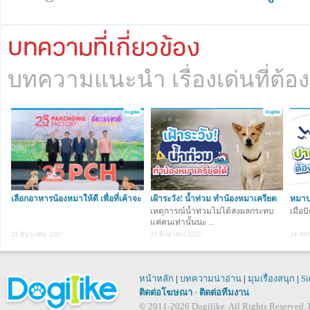
บทความที่เกี่ยวข้อง
บทความแนะนำ เรื่องเด่นที่ต้อง
เลือกอาหารน้องหมาให้ดี เพื่อที่เค้าจะ
เฝ้าระวัง! น้ำท่วม ทำน้องหมาเครียด
หมาป
ได
ได้
เหตุการณ์น้ำท่วมไม่ได้สงผลกระทบ
เมื่อ
แค่คนเท่านั้นนะ ...
23 ธันวาคม 2567
23 สิงหาคม 2567
24 กร
หน้าหลัก
|
บทความน่าอ่าน
|
มุมเรื่องสนุก
|
Si
ติดต่อโฆษณา
·
ติดต่อทีมงาน
© 2011-2026 Dogilike. All Rights Reserved. B