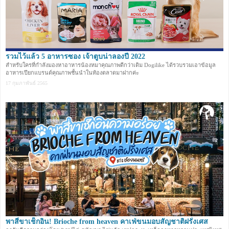
รวมไว้แล้ว 5 อาหารซอง เจ้าตูบน่าลองปี 2022
สำหรับใครที่กำลังมองหาอาหารน้องหมาคุณภาพดีกว่าเดิม Dogilike ได้รวบรวมเอาข้อมูล
อาหารเปียกแบรนด์คุณภาพชั้นนำในท้องตลาดมาฝากค่ะ
17 กุมภาพันธ์ 2565
พาสี่ขาเช็กอิน! Brioche from heaven คาเฟ่ขนมอบสัญชาติฝรั่งเศส