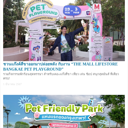
ชวนแก๊งค์สี่ขาออกมาปล่อยพลัง กับงาน “THE MALL LIFESTORE
BANGKAE PET PLAYGROUND”
รวมกิจกรรมพักร้อนสุดหรรษา สำหรับเดอะแก๊งสี่ขา เที่ยว เล่น ช้อป สนุกสุดมันส์ ที่เดียว
ครบ!
1 มีนาคม 2567