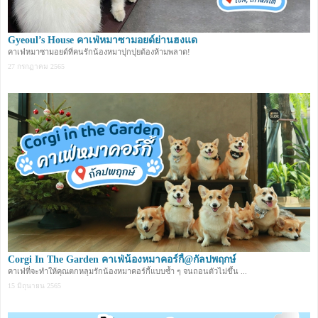
Gyeoul’s House คาเฟ่หมาซามอยด์ย่านฮงแด
คาเฟ่หมาซามอยด์ที่คนรักน้องหมาปุกปุยต้องห้ามพลาด!
27 กรกฏาคม 2565
Corgi In The Garden คาเฟ่น้องหมาคอร์กี้@กัลปพฤกษ์
คาเฟ่ที่จะทำให้คุณตกหลุมรักน้องหมาคอร์กี้แบบซ้ำ ๆ จนถอนตัวไม่ขึ้น ...
15 มิถุนายน 2565