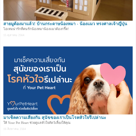
สายมูต้องมาแล้ว! บ้านกระดาษน้องหมา - น้องแมว ทรงศาลเจ้าญี่ปุ่น
ไอเทมน่ารักที่คนรักน้องหมาน้องแมวต้องกรี๊ด!
15 ตุลาคม 2564
มาเช็คความเสี่ยงกัน สุนัขของเราเป็นโรคหัวใจรึเปล่านะ
ให้ Your Pet Heart ช่วยดูแลหัวใจสัตว์เลี้ยงให้คุณ
16 สิงหาคม 2564