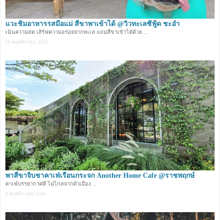
แวะชิมอาหารรสมือแม่ สี่ขาพาเข้าได้ @วิวทะเลซีฟู้ด ชะอำ
เน้นความสด เสิร์ฟความอร่อยจากทะเล แถมสี่ขาเข้าได้ด้วย ...
19 พฤศจิกายน 2564
พาสี่ขาจิบชาคาเฟ่เรือนกระจก Another Home Cafe @ราชพฤกษ์
คาเฟ่บรรยากาศดี ไม่ไกลจากตัวเมือง ...
8 พฤศจิกายน 2564