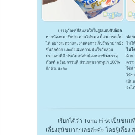
บรรจุภัณฑ์สีสันสดใสใน
รูปแบบซิปล็อค
หากน้องหมารับประทานไม่หมด ก็สามารถเก็บ
ฟอย
ได้ อย่างสะดวกและง่ายต่อการเก็บรักษามากยิ่ง
ไม่ใ
ขึ้นอีกด้วย และยังเพิ่มความมั่นใจกับส่วน
ไนโ
ประกอบที่มี ประโยชน์กับน้องหมาข้างบรรจุ
ด้วย
ภัณฑ์ พร้อมการันตี ส่วนผสมจากทูน่า 100%
ความ
อีกด้วยนะคะ
ใช้สำ
ให้ข
เป็นอ
จะได
เรียกได้ว่า Tuna First เป็นขนม
เลี้ยงสุนัขมากๆเลยล่ะค่ะ โดยผู้เลี้