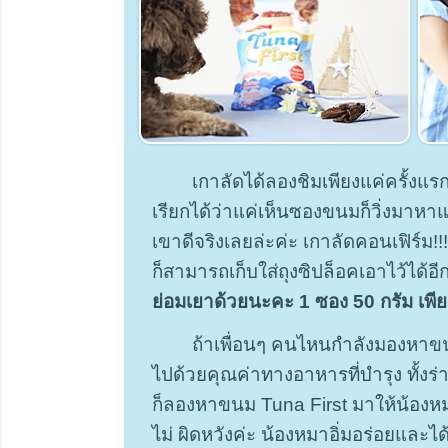
เกาลัดได้ลองชิมเพียงแค่ครั้งแร
เรียกได้ว่าแค่เห็นซองขนมก็วิ่งมาหาแ
เขาดีจริงเลยล่ะค่ะ เกาลัดคอนเฟิร์ม
ก็สามารถเก็บใส่ถุงซิปล็อคเอาไว้ได้
ย่อมเยาด้วยนะคะ 1 ซอง 50 กรัม เพี
ถ้าเพื่อนๆ คนไหนกำลังมองหาขนม
ไปด้วยคุณค่าทางอาหารที่บำรุง ทั้
ก็ลองหาขนม Tuna First มาให้น้องห
ไม่ ผิดหวังค่ะ น้องหมาอิ่มอร่อยแล