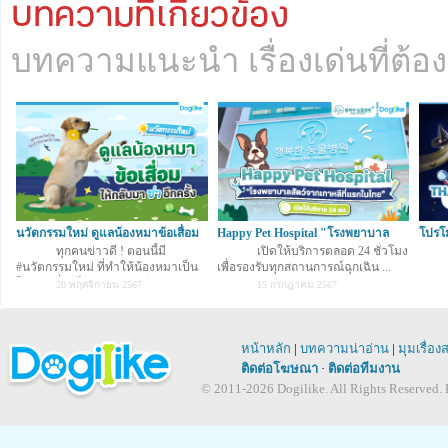
บทความที่เกี่ยวข้อง
บทความแนะนำ เรื่องเด่นที่ต้อง
นวัตกรรมใหม่ ดูแลน้องหมาข้อเสื่อม
Happy Pet Hospital "โรงพยาบาล
โปรโ
ให้กลับ
ทุกคนข่าวดี ! ตอนนี้มี
สัตว์จากเกา
เปิดให้บริการตลอด 24 ชั่วโมง
INT
#นวัตกรรมใหม่ ที่ทำให้น้องหมาเป็น
เพื่อรองรับทุกสถานการณ์ฉุกเฉิน ...
โรคข้อเสื่อมได้กลับมาซ่าอีกคร
20 พฤศจิกายน 2567
15 กรกฎาคม 2567
หน้าหลัก
|
บทความน่าอ่าน
|
มุมเรื่อง
ติดต่อโฆษณา
·
ติดต่อทีมงาน
© 2011-2026 Dogilike. All Rights Reserved. B