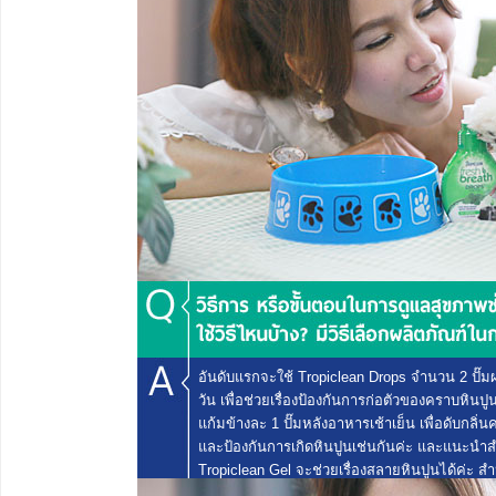
อันดับแรกจะใช้ Tropiclean Drops จำนวน 2 ปั๊มผส
วัน เพื่อช่วยเรื่องป้องกันการก่อตัวของคราบหินป
แก้มข้างละ 1 ปั๊มหลังอาหารเช้าเย็น เพื่อดับ
และป้องกันการเกิดหินปูนเช่นกันค่ะ และแนะนำสำห
Tropiclean Gel จะช่วยเรื่องสลายหินปูนได้ค่ะ สำ
สารเคมี จะเลือกใช้ผลิตภัณฑ์ที่ทำจากธรรมชาติไม่