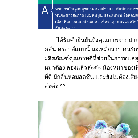
หากเราเริ่มดูแลสุขภาพช่องปากและฟันน้องหมาของเ
ฟันจะขาวสะอาดไม่มีหินปูน และลมหายใจหอมสดชื
เลือกที่อยากแนะนำเลยค่ะ เชื่อว่าทุกคนจะพอใจ
กันนะคะ ^^
ได้รับคำยืนยันถึงคุณภาพจากปากผู้
คลีน ดรอปส์แบบนี้ มะเหมี่ยวว่า คนรั
ผลิตภัณฑ์คุณภาพดีที่ช่วยในการดูแล
หมาต้อง ลองแล้วล่ะค่ะ น้องหมาของเพ
ที่ดี มีกลิ่นหอมสดชื่น และยังไม่ต้องเสี
ล่ะค่ะ ^^