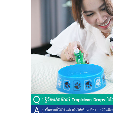
เริ่มแรกก็ใช้วิธีแปรงฟันให้เค้าปกติค่ะ แต่มีวั