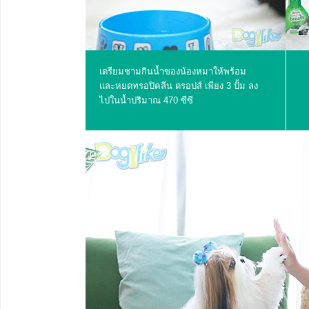
เตรียมชามกินน้ำของน้องหมาให้พร้อม
และหยดทรอปิคลีน ดรอปส์ เพียง 3 ปั้ม ลง
ไปในน้ำปริมาณ 470 ซีซี