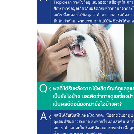
Tropiclean วางโชว์อยู่ เลยลองอ่านข้อมูลสินค้าจ
ศึกษาหาข้อมูลเกี่ยวกับผลิตภัณฑ์ว่าทำมาจากอะไ
อะไร ซึ่งพลอยได้ข้อมูลว่าทำมาจากสารสกัดจา
ยืนยันว่าทำมาจากธรรมชาติ 100% จึงทำให้พลอยต
ลูกสาวตั้งแต่นั้นมาเลยค่ะ ^^
ผลที่ได้รับเป็นที่น่าพอใจมากค่ะ น้องถุงเงินอายุ 
ถุงเงินมีฟันขาวสะอาด ลมหายใจหอมสดชื่น ห่างไ
อย่างสม่ำเสมอเป็นเรื่องที่ดีและควรกระทำ เพื่