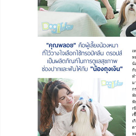
เห
หม
น้
กั
ทำ
มา
กร
ฟั
ฟั
เ
เช
เก
ตา
ห