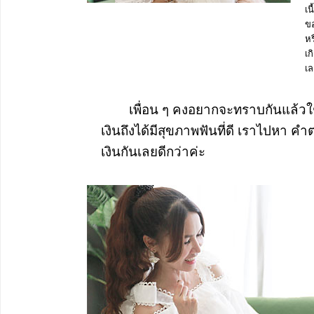
เน
ขอ
หร
เก
เล
เพื่อน ๆ คงอยากจะทราบกันแล้วใ
เงินถึงได้มีสุขภาพฟันที่ดี เราไปหา
เงินกันเลยดีกว่าค่ะ