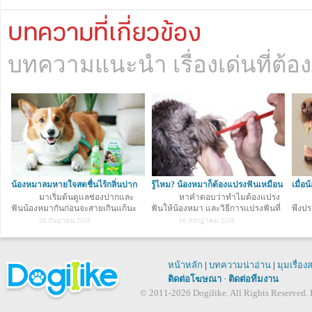
บทความที่เกี่ยวข้อง
บทความแนะนำ เรื่องเด่นที่ต้อง
น้องหมาลมหายใจสดชื่นไร้กลิ่นปาก
รู้ไหม? น้องหมาก็ต้องแปรงฟันเหมือน
เมื่อ
ด้วย Trop
มาเริ่มต้นดูแลช่องปากและ
กันนะ
หาคำตอบว่าทำไมต้องแปรง
ฟันน้องหมากันก่อนจะสายเกินแก้นะ
ฟันให้น้องหมา และวิธีการแปรงฟันที่
พึงปร
คะ
ถูกต้อง
28 กันยายน 2558
16 กรกฎาคม 2556
หน้าหลัก
|
บทความน่าอ่าน
|
มุมเรื่อง
ติดต่อโฆษณา
·
ติดต่อทีมงาน
© 2011-2026 Dogilike. All Rights Reserved. B