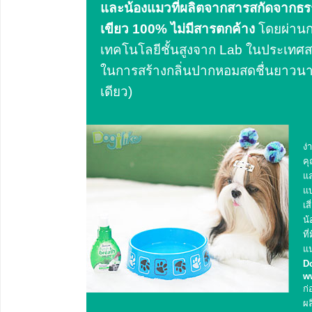
และน้องแมวที่ผลิตจากสารสกัดจากธรร
เขียว 100% ไม่มีสารตกค้าง
โดยผ่านก
เทคโนโลยีชั้นสูงจาก Lab ในประเทศสห
ในการสร้างกลิ่นปากหอมสดชื่นยาวนาน (
เดียว)
ง่
คุ
แ
แบ
เส
น้
ที
แน
D
w
ก่
ผล