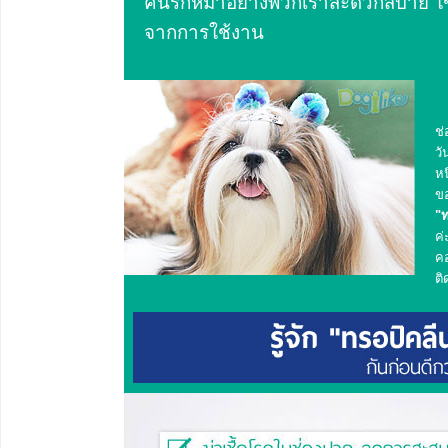
คนรักหมาอย่างพวกเราสะดวกสบาย ใช้ง
จากการใช้งาน
ช
วั
หน
ขอ
"ท
ค่
คอ
ติ