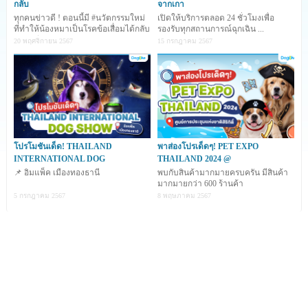
กลับ
จากเกา
คือ
'อยากให้น้องหมามีสุขภาพที่แข็งแรงและมีอายุยืนอยู่กับเราไป
ทุกคนข่าวดี ! ตอนนี้มี #นวัตกรรมใหม่
เปิดให้บริการตลอด 24 ชั่วโมงเพื่อ
นาน ๆ'
ที่ทำให้น้องหมาเป็นโรคข้อเสื่อมได้กลับ
รองรับทุกสถานการณ์ฉุกเฉิน ...
มาซ่าอีกคร
20 พฤศจิกายน 2567
15 กรกฎาคม 2567
ช่วงอายุของน้องหมาเมื่อเทียบกับมนุษย์แล้ว จะก้าว
กระโดดเร็วกว่าอายุของมนุษย์อย่างเราๆ ประมาณ 7 เท่าตัวนะ
คะ อายุโตเต็มวัยของน้องหมาจึงไม่ได้ยืนยาวมากนัก...
โปรโมชันเด็ด! THAILAND
พาส่องโปรเด็ดๆ! PET EXPO
INTERNATIONAL DOG
THAILAND 2024 @
📌 อิมแพ็ค เมืองทองธานี
พบกับสินค้ามากมายครบครัน มีสินค้า
มากมายกว่า 600 ร้านค้า
5 กรกฎาคม 2567
8 พฤษภาคม 2567