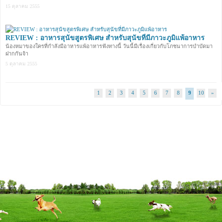
15 ตุลาคม 2555
REVIEW : อาหารสุนัขสูตรพิเศษ สำหรับสุนัขที่มีภาวะภูมิแพ้อาหาร
น้องหมาของใครที่กำลังมีอาหารแพ้อาหารฟังทางนี้ วันนี้มีเรื่องเกี่ยวกับโภชนาการบำบัดมา
ฝากกันจ้า
5 ตุลาคม 2555
1
2
3
4
5
6
7
8
9
10
»