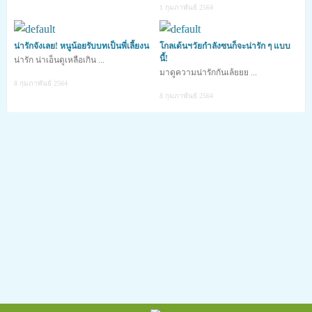
1 กุมภาพันธ์ 2564
น่ารักจังเลย! หนูน้อยรับบทเป็นพี่เลี้ยงน
โกลเด้นฯวัยกำลังซนก็จะน่ารัก ๆ แบบ
นี้!
น่ารัก น่าเอ็นดูเหลือเกิน ...
มาดูความน่ารักกันเล้ยยย ...
8 กุมภาพันธ์ 2564
8 กุมภาพันธ์ 2564