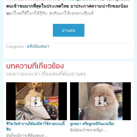
คนเข้าชมมากที่สุดในประเทศไทย มาประกาศความน่ารักของน้อง
หมาไทยให้โลกได้รู้กัน ส่งกันมาได้เลยทางอีเมล์
contact@dogilike.com คลิปไหนถูกแชร์ก็รอรับของที่ระลึกไปได้เลย
จ้าาา ^_^
อ่านต่อ
·
Categories :
คลิปน้องหมา
วิดิโอจาก Twitter
https://twitter.com/AnimalMemer/status/1201013870388826112
:
บทความที่เกี่ยวข้อง
บทความแนะนำ เรื่องเด่นที่ต้องอ่านต่อ
0
shares
ชีวิตวัยทำงานก็ต้องมีค่าใช้จ่ายแบบนี้
ลูกหมา หรือลูกหมีกันแน่เนี่ย!
สิน
ตุ้ยนุ้ยอะไรขนาดนี้ลูก ...
มันก็จะมีภาระที่ต้องดูแล ...