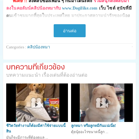
พิเศษ !!
ส่งคลิปของเพื่อน ๆ กันมาได้นะคะ
ร่วมสนุกส่งคลิปมา
ลงในคอลัมน์คลิปน้องหมากับ
www.Dogilike.com
เว็บ ไซต์ สุนัขที่มี
คนเข้าชมมากที่สุดในประเทศไทย มาประกาศความน่ารักของน้อง
หมาไทยให้โลกได้รู้กัน ส่งกันมาได้เลยทางอีเมล์
contact@dogilike.com คลิปไหนถูกแชร์ก็รอรับของที่ระลึกไปได้เลย
อ่านต่อ
จ้าาา ^_^
·
Categories :
คลิปน้องหมา
วิดิโอจาก Twitter : https://twitter.com/dogfans4/
บทความที่เกี่ยวข้อง
บทความแนะนำ เรื่องเด่นที่ต้องอ่านต่อ
47
shares
ชีวิตวัยทำงานก็ต้องมีค่าใช้จ่ายแบบนี้
ลูกหมา หรือลูกหมีกันแน่เนี่ย!
สิน
ตุ้ยนุ้ยอะไรขนาดนี้ลูก ...
มันก็จะมีภาระที่ต้องดูแล ...