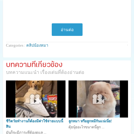
อ่านต่อ
·
Categories :
คลิปน้องหมา
บทความที่เกี่ยวข้อง
บทความแนะนำ เรื่องเด่นที่ต้องอ่านต่อ
ยังมีคลิปน้องหมาน่ารัก ๆ ที่รอเรียกรอยยิ้ม และเสียงหัวเราะจาก
เพื่อน ๆ อีกมากมาย ติดตามได้
ที่นี่
เลยค่ะ
พิเศษ !!
ส่งคลิปของเพื่อน ๆ กันมาได้นะคะ
ร่วมสนุกส่งคลิปมา
ลงในคอลัมน์คลิปน้องหมากับ
www.Dogilike.com
เว็บ ไซต์ สุนัขที่มี
คนเข้าชมมากที่สุดในประเทศไทย มาประกาศความน่ารักของน้อง
หมาไทยให้โลกได้รู้กัน ส่งกันมาได้เลยทางอีเมล์
ชีวิตวัยทำงานก็ต้องมีค่าใช้จ่ายแบบนี้
ลูกหมา หรือลูกหมีกันแน่เนี่ย!
contact@dogilike.com คลิปไหนถูกแชร์ก็รอรับของที่ระลึกไปได้เลย
สิน
ตุ้ยนุ้ยอะไรขนาดนี้ลูก ...
มันก็จะมีภาระที่ต้องดูแล ...
จ้าาา ^_^