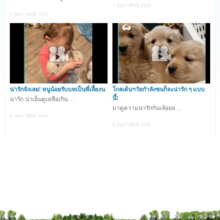
1 กุมภาพันธ์ 2564
1 กุมภาพันธ์ 2564
วิดิโอจาก Facebook :
https://www.facebook.com/WoofWoofTV
71
shares
น่ารักจังเลย! หนูน้อยรับบทเป็นพี่เลี้ยงน
โกลเด้นฯวัยกำลังซนก็จะน่ารัก ๆ แบบ
นี้!
น่ารัก น่าเอ็นดูเหลือเกิน ...
มาดูความน่ารักกันเล้ยยย ...
8 กุมภาพันธ์ 2564
8 กุมภาพันธ์ 2564