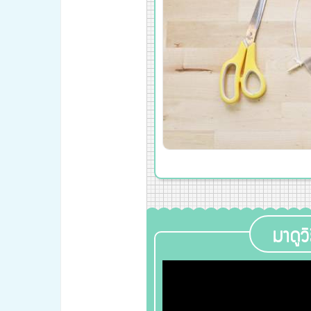
มาดูว