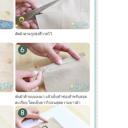
ตัดผ้าตามรูปธงที่วาดไว้
6
พับผ้าด้านบนลงมา แล้วเย็บทำช่องสำหรับสอด
ตะเกียบ โดยเย็บยาวไปจนสุดความยาวผ้า
8