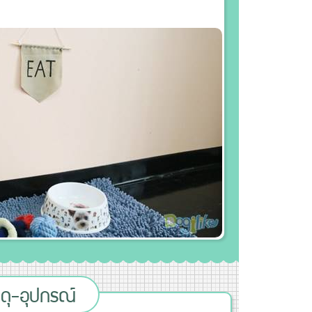
สดุ-อุปกรณ์