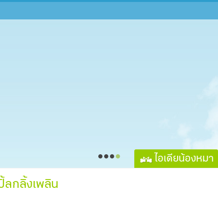
ไอเดียน้องหมา
้ลกลิ้งเพลิน