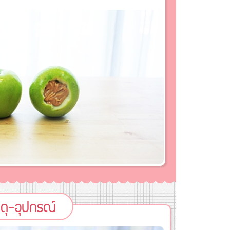
สดุ-อุปกรณ์