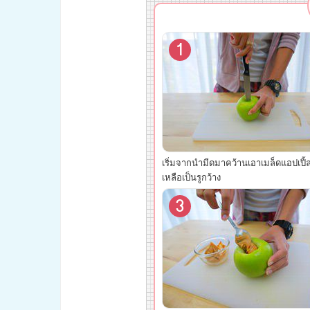
1
เริ่มจากนำมีดมาคว้านเอาเมล็ดแอปเปิ้
เหลือเป็นรูกว้าง
3