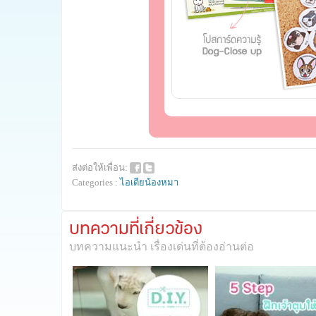
ส่งต่อให้เพื่อน:
Categories :
ไอเดียน้องหมา
บทความที่เกี่ยวข้อง
บทความแนะนำ เรื่องเด่นที่ต้องอ่านต่อ