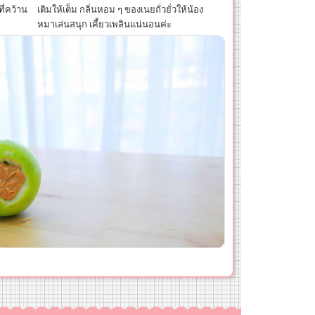
ี่คว้าน
เติมให้เต็ม กลิ่นหอม ๆ ของเนยถั่วยั่วให้น้อง
หมาเล่นสนุก เคี้ยวเพลินแน่นอนค่ะ