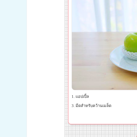
แอปเปิ้ล
มีดสำหรับคว้านเมล็ด