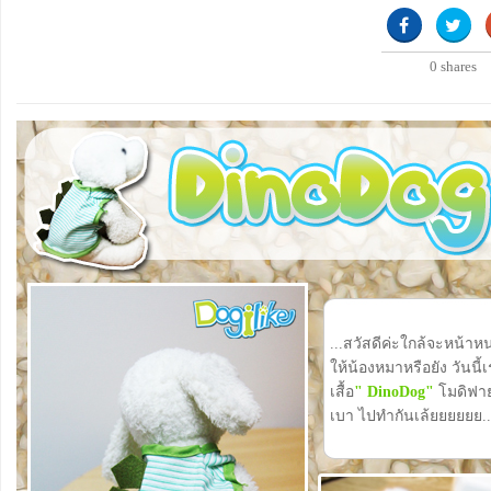
0
shares
...สวัสดีค่ะใกล้จะหน้าห
ให้น้องหมาหรือยัง วันน
เสื้อ
" DinoDog"
โมดิฟายเส
เบา ไปทำกันเล้ยยยยยย..