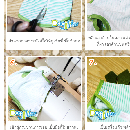
พลิกเอาด้านในออก แล้
ผ่าแหวกกลางหลังเสื้อให้ดูเซ็กซี่ ซี๊ดซ้าดด
ที่ผ่า เอาด้านบนค
เข้าสู่กระบวนการเย็บ เย็บมือก็ไม่ยากนะ
เย็บเสร็จแล้ว พ