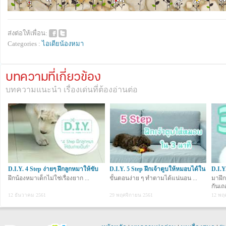
ส่งต่อให้เพื่อน:
Categories :
ไอเดียน้องหมา
บทความที่เกี่ยวข้อง
บทความแนะนำ เรื่องเด่นที่ต้องอ่านต่อ
D.I.Y. 4 Step ง่ายๆ ฝึกลูกหมาให้ขับ
D.I.Y. 5 Step ฝึกเจ้าตูบให้หมอบได้ใน
D.I.Y
ถ่ายเ
ฝึกน้องหมาเด็กไม่ใช่เรื่องยาก ...
3 น
ขั้นตอนง่าย ๆ ทำตามได้แน่นอน ...
นาที
มาฝึก
กันเถอ
12 ธันวาคม 2561
29 พฤศจิกายน 2561
12 พฤ