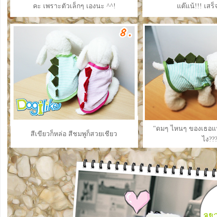
คะ เพราะตัวเล็กๆ เองนะ ^^!
แต๊แน้!!! เสร็
"ดมๆ ไหนๆ ของเธอแป
สีเขียวก็หล่อ สีชมพูก็สวยเชียว
ไง??