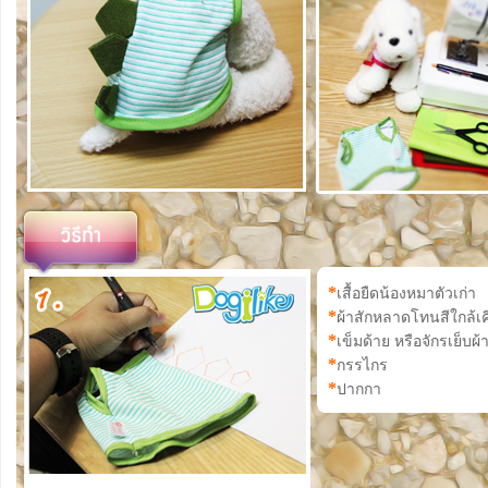
*
เสื้อยืดน้องหมาตัวเก่า
*
ผ้าสักหลาดโทนสีใกล้เค
*
เข็มด้าย หรือจักรเย็บผ้
*
กรรไกร
*
ปากกา