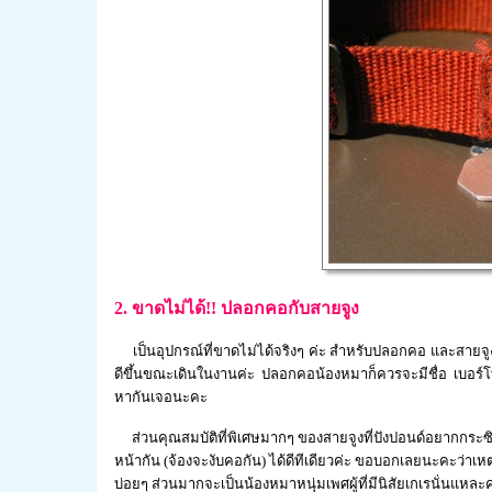
2. ขาดไม่ได้!! ปลอกคอกับสายจูง
เป็นอุปกรณ์ที่ขาดไม่ได้จริงๆ ค่ะ สำหรับปลอกคอ และสายจู
ดีขึ้นขณะเดินในงานค่ะ ปลอกคอน้องหมาก็ควรจะมีชื่อ เบอร์โ
หากันเจอนะคะ
ส่วนคุณสมบัติที่พิเศษมากๆ ของสายจูงที่ปังปอนด์อยากกระซิบบ
หน้ากัน (จ้องจะงับคอกัน) ได้ดีทีเดียวค่ะ ขอบอกเลยนะคะว่าเหต
บ่อยๆ ส่วนมากจะเป็นน้องหมาหนุ่มเพศผู้ที่มีนิสัยเกเรนั่นแหละค