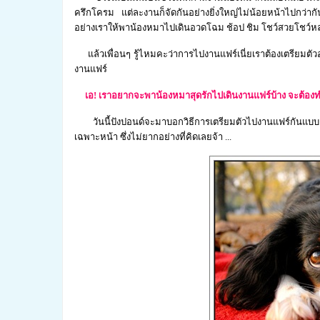
ครึกโครม แต่ละงานก็จัดกันอย่างยิ่งใหญ่ไม่น้อยหน้าไปกว่ากั
อย่างเราให้พาน้องหมาไปเดินอวดโฉม ช้อป ชิม โชว์สวยโชว์หล่
แล้วเพื่อนๆ รู้ไหมคะว่าการไปงานแฟร์เนี่ยเราต้องเตรียมตัวอ
งานแฟร์
เอ! เราอยากจะพาน้องหมาสุดรักไปเดินงานแฟร์บ้าง จะต้องทำ
วันนี้ปังปอนด์จะมาบอกวิธีการเตรียมตัวไปงานแฟร์กันแบบง่า
เฉพาะหน้า ซึ่งไม่ยากอย่างที่คิดเลยจ้า ...