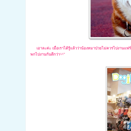
เอาละค่ะ เมื่อเราได้รู้แล้วว่าน้องหมาป่วยไม่ควรไปงานแฟร
พกไปงานกันดีกว่า^^"