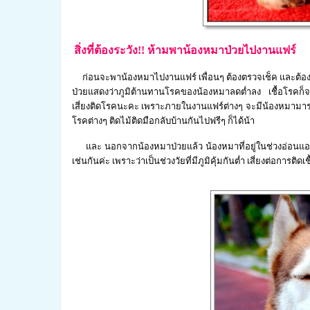
สิ่งที่ต้องระวัง!! ห้ามพาน้องหมาป่วยไปงานแฟร์
ก่อนจะพาน้องหมาไปงานแฟร์ เพื่อนๆ ต้องตรวจเช็ค และต้องมั
ป่วยแสดงว่าภูมิต้านทานโรคของน้องหมาลดต่ำลง เชื้อโรคก็จ
เสี่ยงติดโรคนะคะ เพราะภายในงานแฟร์ต่างๆ จะมีน้องหมามา
โรคต่างๆ ติดไม้ติดมือกลับบ้านกันไปฟรีๆ ก็ได้น้า
และ นอกจากน้องหมาป่วยแล้ว น้องหมาที่อยู่ในช่วงอ่อนแอ เช
เช่นกันค่ะ เพราะว่าเป็นช่วงวัยที่มีภูมิคุ้มกันต่ำ เสี่ยงต่อการติดเ