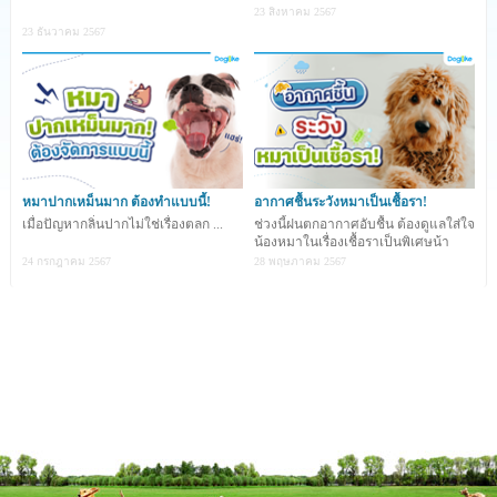
23 สิงหาคม 2567
23 ธันวาคม 2567
หมาปากเหม็นมาก ต้องทำแบบนี้!
อากาศชื้นระวังหมาเป็นเชื้อรา!
เมื่อปัญหากลิ่นปากไม่ใช่เรื่องตลก ...
ช่วงนี้ฝนตกอากาศอับชื้น ต้องดูแลใส่ใจ
น้องหมาในเรื่องเชื้อราเป็นพิเศษน้า
24 กรกฎาคม 2567
28 พฤษภาคม 2567
ชิสุ (Shih Tzu) เป็นน้องหมาขนาดเล็กที่จัดอยู่ในกลุ่มทอย
(Toy Group) มีต้นกำเนิดจากทิเบต โดยคำว่า ชิสุ (Shih
Tzu) เป็นคำในภาษาจีนแปลว่า สุนัขสิงโต ซึ่งชาวทิเบตถือว่า
สิงโตเป็นสัตว์ศักดิ์สิทธิ์ตามความเชื่อทางศาสนาค่ะ ชิสุเป็น
สุนัขหนึ่งในสามสายพันธุ์ชั้นสูง (ชิสุ ปั๊ก ปักกิ่ง) ที่เป็นที่
โปรดปรานของจักรพรรดิจีน โดยพระทิเบตได้มอบสุนัขพันธุ์ชิ