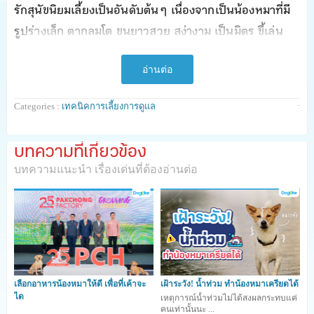
รักสุนัขนิยมเลี้ยงเป็นอันดับต้น ๆ เนื่องจากเป็นน้องหมาที่มี
รูปร่างเล็ก ตากลมโต ขนยาวสวย สง่างาม เป็นมิตร ขี้เล่น
และช่างประจบ จึงทำให้ใครหลาย ๆ คนตกหลุมรักและตัดสิน
ใจเลี้ยงน้องหมาชิสุแสนน่ารักนี้ได้อย่างง่ายดาย ...
อ่านต่อ
·
Categories :
เทคนิคการเลี้ยงการดูแล
เทคนิคการเลี้ยงการดูแล
วันนี้ ปังปอนด์ก็เลยจะชวนเพื่อน
ๆ มาทำความรู้จักน้องหมาสายพันธุ์ชิสุกันว่ามีประวัติความ
บทความที่เกี่ยวข้อง
เป็นมาอย่างไร และเรียนรู้วีธีการดูแล และรับมือไม่ให้เกิด
บทความแนะนำ เรื่องเด่นที่ต้องอ่านต่อ
ปัญหาสุขภาพต่าง ๆ ที่มักพบบ่อยในน้องหมาชิสุกันค่ะ
รู้จักสุนัขสายพันธุ์ชิสุ
เลือกอาหารน้องหมาให้ดี เพื่อที่เค้าจะ
เฝ้าระวัง! น้ำท่วม ทำน้องหมาเครียดได้
ได
เหตุการณ์น้ำท่วมไม่ได้สงผลกระทบแค่
คนเท่านั้นนะ ...