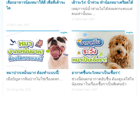
เลือกอาหารน้องหมาให้ดี เพื่อที่เค้าจะ
เฝ้าระวัง! น้ำท่วม ทำน้องหมาเครียดได้
ได
เหตุการณ์น้ำท่วมไม่ได้สงผลกระทบแค่
คนเท่านั้นนะ ...
23 สิงหาคม 2567
23 ธันวาคม 2567
หมาปากเหม็นมาก ต้องทำแบบนี้!
อากาศชื้นระวังหมาเป็นเชื้อรา!
เมื่อปัญหากลิ่นปากไม่ใช่เรื่องตลก ...
ช่วงนี้ฝนตกอากาศอับชื้น ต้องดูแลใส่ใจ
น้องหมาในเรื่องเชื้อราเป็นพิเศษน้า
24 กรกฎาคม 2567
28 พฤษภาคม 2567
เสื้อผ้าสำหรับน้องหมา
ถือเป็นสินค้าฟุ่มเฟือยอันดับต้น ๆ ที่
บรรดาเจ้าของน้องหมาส่วนใหญ่ยอมควักกระเป๋าซื้อกันอย่าง
ง่ายดาย
เพราะเจ้าของทุกคนต่างก็อยากให้น้องหมาของตัว