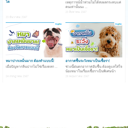
ได
เหตุการณ์น้ำท่วมไม่ได้สงผลกระทบแค่
คนเท่านั้นนะ ...
23 สิงหาคม 2567
23 ธันวาคม 2567
หมาปากเหม็นมาก ต้องทำแบบนี้!
อากาศชื้นระวังหมาเป็นเชื้อรา!
เมื่อปัญหากลิ่นปากไม่ใช่เรื่องตลก ...
ช่วงนี้ฝนตกอากาศอับชื้น ต้องดูแลใส่ใจ
น้องหมาในเรื่องเชื้อราเป็นพิเศษน้า
24 กรกฎาคม 2567
28 พฤษภาคม 2567
หลายคนเชื่อว่า เส้นขนของน้องหมาเป็นสาเหตุที่ทำให้คนเรา
เกิดอาการแพ้ แต่เพื่อน ๆ รู้ไหมคะว่า จริง ๆ แล้วสารก่อ