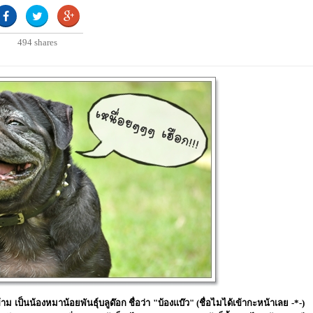
494
shares
ป็นน้องหมาน้อยพันธุ์บลูด๊อก ชื่อว่า "บ้องแบ๊ว" (ชื่อไมได้เข้ากะหน้าเลย -*-)