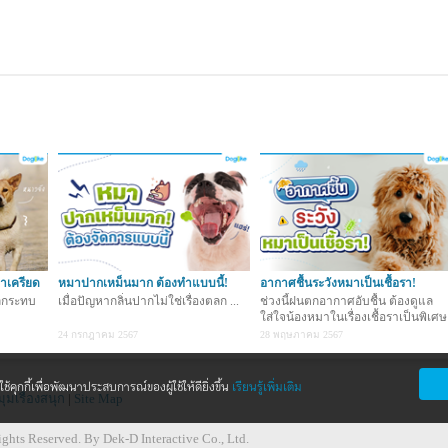
มาเครียด
หมาปากเหม็นมาก ต้องทำแบบนี้!
อากาศชื้นระวังหมาเป็นเชื้อรา!
ผลกระทบ
เมื่อปัญหากลิ่นปากไม่ใช่เรื่องตลก ...
ช่วงนี้ฝนตกอากาศอับชื้น ต้องดูแล
ใส่ใจน้องหมาในเรื่องเชื้อราเป็นพิเศษ
น้า
24 กรกฎาคม 2567
28 พฤษภาคม 2567
้คุกกี้เพื่อพัฒนาประสบการณ์ของผู้ใช้ให้ดียิ่งขึ้น
เรียนรู้เพิ่มเติม
มุมเรื่องสนุก
|
Site Map
ghts Reserved. By Dek-D Interactive Co., Ltd.