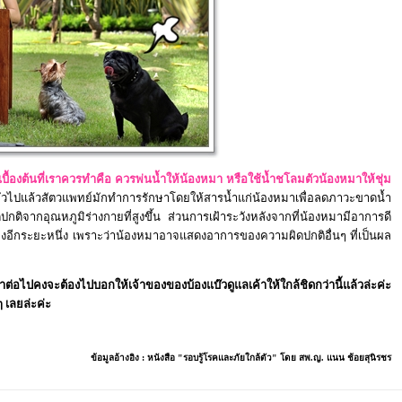
บื้องต้นที่เราควรทำคือ ควรพ่นน้ำให้น้องหมา หรือใช้น้ำชโลมตัวน้องหมาให้ชุ่ม
ไปแล้วสัตวแพทย์มักทำการรักษาโดยให้สารน้ำแก่น้องหมาเพื่อลดภาวะขาดน้ำ
จากอุณหภูมิร่างกายที่สูงขึ้น ส่วนการเฝ้าระวังหลังจากที่น้องหมามีอาการดี
ื่องอีกระยะหนึ่ง เพราะว่าน้องหมาอาจแสดงอาการของความผิดปกติอื่นๆ ที่เป็นผล
าต่อไปคงจะต้องไปบอกให้เจ้าของของบ้องแบ๊วดูแลเค้าให้ใกล้ชิดกว่านี้แล้วล่ะค่ะ
 เลยล่ะค่ะ
ข้อมูลอ้างอิง
:
หนังสือ "รอบรู้โรคและภัยใกล้ตัว" โดย สพ.ญ. แนน ช้อยสุนิรชร