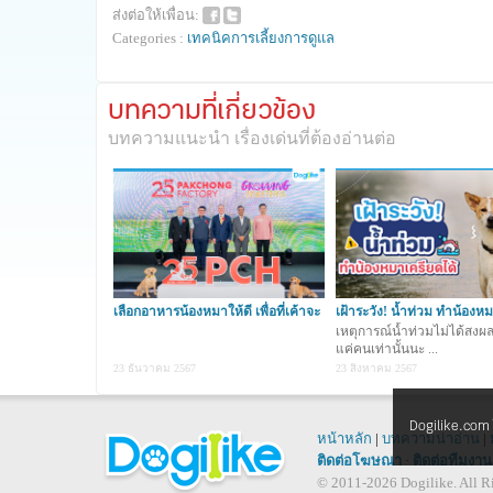
ส่งต่อให้เพื่อน:
Categories :
เทคนิคการเลี้ยงการดูแล
บทความที่เกี่ยวข้อง
บทความแนะนำ เรื่องเด่นที่ต้องอ่านต่อ
เลือกอาหารน้องหมาให้ดี เพื่อที่เค้าจะ
เฝ้าระวัง! น้ำท่วม ทำน้องห
ได
ได้
เหตุการณ์น้ำท่วมไม่ได้สง
แค่คนเท่านั้นนะ ...
23 ธันวาคม 2567
23 สิงหาคม 2567
Dogilike.com ใช
หน้าหลัก
|
บทความน่าอ่าน
|
ติดต่อโฆษณา
·
ติดต่อทีมงาน
© 2011-2026 Dogilike. All Ri