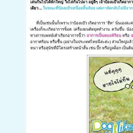
เล่นกันไปได้พักใหญ่ วิ่งไล่กันไปมา อยู่ดีๆ เจ้าบ้องแบ๊วเกิ
เดียว ...
ในขณะที่บ้องแบ๊วเหนื่อยลิ้นห้อย แต่เกาลัดกลับไม่มีอ
ที่เป็นเช่นนั้นก็เพราะว่าบ้องแบ๊ว เกิดอาการ "ฮีท" นั่นเองล่ะ
เครื่องก็จะเกิดอาการช็อต เครื่องยนต์หยุดทำงาน ควันขึ้น น้องห
ทางการแพทย์เค้าเรียกอาการนี้ว่า
อาการเป็นลมแพ้ร้อน
หรือ
อ
อากาศร้อน หรือชื้น (อย่างในประเทศไทยนี่ล่ะค่ะ) ส่วนใหญ่แล้ว
หนา หรือสุนัขที่มีโครงสร้างหน้าสั้น เช่น ปั๊ก หรือบูลด็อก เป็นต้