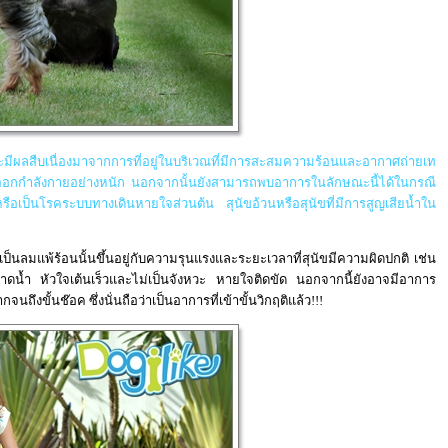
จะมีผลสืบเนื่องมาจากการที่อยู่ในบริเวณที่มีการสะสมความร้อนและอากาศถ่ายเท
ับการออกกำลังกายอย่างหนัก นอกจากนั้นยังสามารถพบอาการในลักษณะนี้ได้ในกรณี
รือเป็นโรคระบบทางเดินหายใจส่วนต้น สุนัขอ้วนหรือสุนัขที่มีการสูญเสียน้ำใน
แพ้ร้อนนั้นขึ้นอยู่กับความรุนแรงและระยะเวลาที่สุนัขมีความผิดปกติ เช่น
ดน้ำ หัวใจเต้นเร็วและไม่เป็นจังหวะ หายใจติดขัด นอกจากนี้ยังอาจมีอาการ
ึงขั้นช๊อค ซึ่งนั่นถือว่าเป็นอาการที่เข้าขั้นวิกฤติแล้ว
!!!