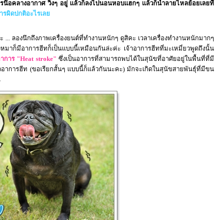
ดอาการน๊อคลางอากาศ วิ่งๆ อยู่ แล้วก็ลงไปนอนหอบแฮกๆ แล้วก็น้ำลายไหลย้อยเลยที
าการผิดปกติอะไรเลย
ค่ะ ... ลองนึกถึงภาพเครื่องยนต์ที่ทำงานหนักๆ ดูสิคะ เวลาเครื่องทำงานหนักมากๆ
มาก็มีอาการฮีทก็เป็นแบบนี้เหมือนกันล่ะค่ะ เจ้าอาการฮีทที่มะเหมี่ยวพูดถึงนั้น
าการ
"
Heat stroke
"
ซึ่งเป็นอาการที่สามารถพบได้ในสุนัขที่อาศัยอยู่ในพื้นที่ที่มี
อาการฮีท (ขอเรียกสั้นๆ แบบนี้ก็แล้วกันนะคะ) มักจะเกิดในสุนัขสายพันธุ์ที่มีขน
น