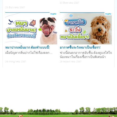
23 สิงหาคม 2567
23 ธันวาคม 2567
หมาปากเหม็นมาก ต้องทำแบบนี้!
อากาศชื้นระวังหมาเป็นเชื้อรา!
เมื่อปัญหากลิ่นปากไม่ใช่เรื่องตลก ...
ช่วงนี้ฝนตกอากาศอับชื้น ต้องดูแลใส่ใจ
น้องหมาในเรื่องเชื้อราเป็นพิเศษน้า
24 กรกฎาคม 2567
28 พฤษภาคม 2567
การรักษาความสะอาด ถือเป็นสิ่งที่สำคัญมาก ๆ และช่วย
ป้องกันไม่ให้น้องหมาเป็นโรคผิวหนังได้ค่ะ โดยเฉพาะกับบ้านที่
เลี้ยงน้องหมาพันธุ์ที่มีผิวหนังยับย่น เช่น
ชาเป่ย , อิงลิช บูลด็
อก, เฟรนช์ บูลด็อก, ปั๊ก ฯลฯ
หรือน้องหมาพันธุ์ที่มีผิวแพ้ง่าย