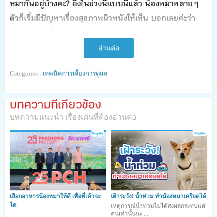
หมากันอยู่บ้างคะ? ยิ่งในช่วงนี้แบบนี้แล้ว น้องหมาหลาย ๆ
ตัวก็เริ่มมีปัญหาเรื่องสุขภาพผิวหนังให้เห็น บอกเลยค่ะว่า
ช่วงหน้าฝนนี้ เพื่อน ๆ ต้องใส่ดูแลน้องหมาเป็นพิเศษ เพราะ
ความเปียกชื้น และปัจจัยอื่น ๆ ทำให้น้องหมาเจ็บป่วย มี
อ่านต่อ
ปัญหาผิวหนังต่าง ๆ ได้ง่ายมาก ๆ เลยละค่ะ
·
Categories :
เทคนิคการเลี้ยงการดูแล
คอลัมน์
เทคนิคการเลี้ยงการดูแล
วันนี้ ปังปอนด์ก็ไปขอคำ
แนะนำมาจาก
น.สพ.ธนากร อนุพันธุเมธา จากคลินิกโรค
บทความที่เกี่ยวข้อง
ผิวหนัง รพ.สัตว์ทองหล่อ
นำเคล็ดลับดี ๆ พร้อมกับ 5 คาถา
บทความแนะนำ เรื่องเด่นที่ต้องอ่านต่อ
ปกป้องน้องหมาไม่ให้เจ็บป่วย เป็นโรคผิวหนังมาฝากกัน มี
เคล็ดลับง่าย ๆ อะไรบ้าง ไปดูและทำตามกันเลยค่ะ
รักษาความสะอาด
เลือกอาหารน้องหมาให้ดี เพื่อที่เค้าจะ
เฝ้าระวัง! น้ำท่วม ทำน้องหมาเครียดได้
ได
เหตุการณ์น้ำท่วมไม่ได้สงผลกระทบแค่
คนเท่านั้นนะ ...