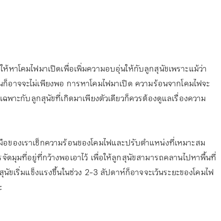
ให้หาโคมไฟมาเปิดเพื่อเพิ่มความอบอุ่นให้กับลูกสุนัขเพราะแม้ว่า
ุ่นก็อาจจะไม่เพียงพอ การหาโคมไฟมาเปิด ความร้อนจากโคมไฟจะ
ดยเฉพาะกับลูกสุนัขที่เกิดมาเพียงตัวเดียวก็ควรต้องดูแลเรื่องความ
งมือของเราเช็กความร้อนของโคมไฟและปรับตำแหน่งที่เหมาะสม
ัดมุมที่อยู่ที่กว้างพอเอาไว้ เพื่อให้ลูกสุนัขสามารถคลานไปหาพื้นที่
สุนัขเริ่มแข็งแรงขึ้นในช่วง 2-3 สัปดาห์ก็อาจจะเว้นระยะของโคมไฟ
ะ