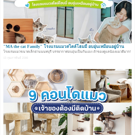
"MA the cat Family" โรงแรมแมวสไตล์โฮมมี่ อบอุ่นเหมือนอยู่บ้าน
โรงแรมแมวขนาดเล็กย่านนนทบุรี บรรยากาศอบอุ่นเป็นกันเอง เจ้าของดูแลน้องแมวดีมาก!
13 กุมภาพันธ์ 2566