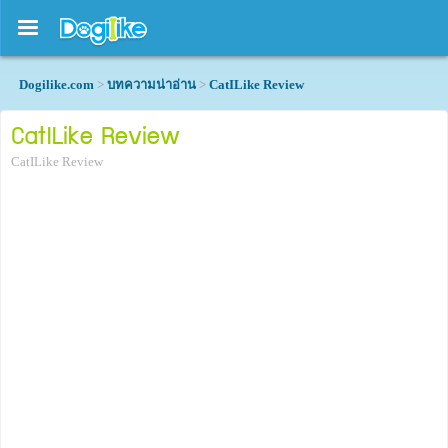
Dogilike.com
>
บทความน่าอ่าน
>
CatILike Review
CatILike Review
CatILike Review