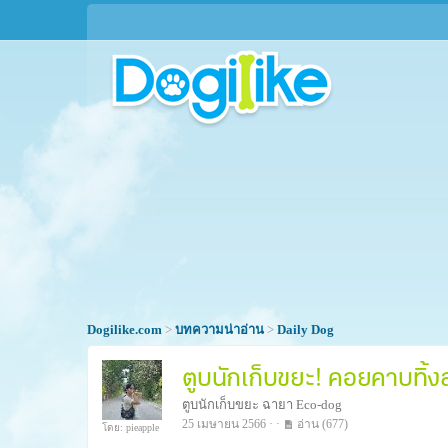
Dogilike.com
>
บทความน่าอ่าน
>
Daily Dog
ตูบนักเก็บขยะ! คอยคาบทิ้
ตูบนักเก็บขยะ ฉายา Eco-dog
25 เมษายน 2566 · ·
อ่าน
(677)
โดย: pieapple