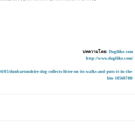
บทความโดย:
Dogilike.com
http://www.dogilike.com/
4/05/dunbartonshire-dog-collects-litter-on-its-walks-and-puts-it-in-the-
bin-18560708/