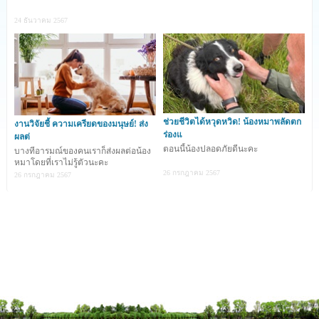
24 ธันวาคม 2567
ช่วยชีวิตได้หวุดหวิด! น้องหมาพลัดตก
งานวิจัยชี้ ความเครียดของมนุษย์! ส่ง
ร่องแ
ผลต่
ตอนนี้น้องปลอดภัยดีนะคะ
บางทีอารมณ์ของคนเราก็ส่งผลต่อน้อง
หมาโดยที่เราไม่รู้ตัวนะคะ
เรื่องราวนี้เกิดขึ้นที่ เมืองดาร์บี้ (Derby) ประเทศอังกฤษ
26 กรกฎาคม 2567
26 กรกฎาคม 2567
เมื่อหญิงสาวพลเมืองดีพบลูกหมาแรกเกิดอายุประมาณ 1 วัน
ส่งเสียงร้องดังออกมาจากถังขยะ คาดว่า ถูกเจ้าของนำมาทิ้ง
เอาไว้เพราะพบถูกใส่อยู่ในถุงพลาสติกที่มีก้อนอิฐถ่วงน้ำหนัก
วันเกิดเหตุ
เฮเลน คูเปอร์
กำลังวิ่งอยู่ที่สวนสาธารณะขณะวิ่ง