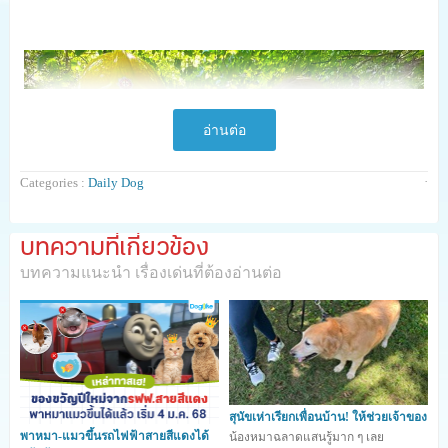
อ่านต่อ
·
Categories :
Daily Dog
บทความที่เกี่ยวข้อง
บทความแนะนำ เรื่องเด่นที่ต้องอ่านต่อ
เหตุการณ์นี้เกิดขึ้นที่ประเทศเวลส์ สหราชอาณาจักร เมื่อ
น้องหมาสายพันธุ์ #แจ็ครัสเซลล์เทอร์เรีย ได้หายตัวไปขณะที่
สุนัขเห่าเรียกเพื่อนบ้าน! ให้ช่วยเจ้าของ
พาหมา-แมวขึ้นรถไฟฟ้าสายสีแดงได้
น้องหมาฉลาดแสนรู้มาก ๆ เลย