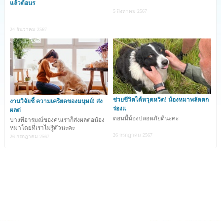
กำลังเดินรอบ ๆ สวน Penmaenmawr ในเมืองคอนวีย์
แล้วต้อนร
5 สิงหาคม 2567
24 ธันวาคม 2567
วันเกิดเหตุ พอลล่า เชสเตอร์ เจ้าของ เจสสิก้า น้องหมาอายุ
19 ปี ปล่อยให้น้องหมาได้เดินเล่น และเธอก็คอยดู เจสสิก้า
เหมือนทุก ๆ ครั้ง แต่เมื่อหันไปคุยสามีเพียงแค่ 30 วินาที เมื่อ
เธอหันกลับมาอีกที เจสสิก้า ก็คลาดสายตาเธอไปแล้ว
ช่วยชีวิตได้หวุดหวิด! น้องหมาพลัดตก
งานวิจัยชี้ ความเครียดของมนุษย์! ส่ง
ร่องแ
ผลต่
ตอนนี้น้องปลอดภัยดีนะคะ
บางทีอารมณ์ของคนเราก็ส่งผลต่อน้อง
หมาโดยที่เราไม่รู้ตัวนะคะ
เธอและลูกสาว พยายามตามหา เจสสิก้า ที่หายไปในสวน ซึ่ง
26 กรกฎาคม 2567
26 กรกฎาคม 2567
อยู่ใกล้กับอุทยานแห่งชาติ Eryri และได้โพสต์เรื่องราวนี้ลงบน
โซเชียลมีเดีย หลังจากนั้นก็ได้รับการช่วยเหลือจากชาวบ้านใน
พื้นที่ แยกย้ายกันตามหาจนมืด แต่ก็ไม่พบ