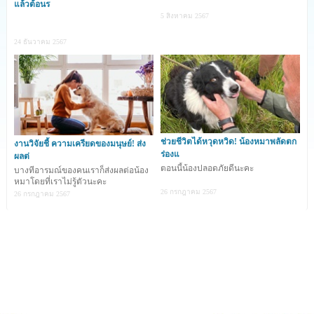
แล้วต้อนร
Gill และ Warren Press คู่สามีภรรยาได้เรียกร้องขอเงินค่า
5 สิงหาคม 2567
โดยสารเต็มจำนวนคืนจากสายการบินสิงคโปร์แอร์ไลน์ หลัง
24 ธันวาคม 2567
จากที่ทั้งคู่ได้ซื้อตั๋วชั้นประหยัดพรีเมียมเพื่อต้องการการเดิน
ทางที่สะดวกสบายกว่า แต่ต้องนั่งที่นั่งติดกับสุนัขช่วยเหลือ
ของผู้โดยสารรายหนึ่ง โดยที่คู่รักถูกรบกวนการพักผ่อน
เนื่องจากสุนัขตัวดังกล่าวทั้งส่งเสียงกรนและตดตลอดการเดิน
ทาง 13 ชั่วโมง
ช่วยชีวิตได้หวุดหวิด! น้องหมาพลัดตก
งานวิจัยชี้ ความเครียดของมนุษย์! ส่ง
ร่องแ
ผลต่
ตอนนี้น้องปลอดภัยดีนะคะ
บางทีอารมณ์ของคนเราก็ส่งผลต่อน้อง
การเดินทางนี้เริ่มต้นจากปารีส ประเทศฝรั่งเศส ปลายทาง
หมาโดยที่เราไม่รู้ตัวนะคะ
26 กรกฎาคม 2567
26 กรกฎาคม 2567
ประเทศสิงคโปร์ ซึ่งช่วงแรกของการเดินทางคู่รักเผยว่า สุนัข
เริ่มส่งเสียงกรนก่อน และตอนแรกทั้งคู่เข้าใจว่าเป็นเสียง
โทรศัพท์สั่นแต่กลับเป็นเสียงกรนของสุนัข ก่อนที่สุนัขจะเริ่ม
ตดส่งกลิ่นเหม็นออกมา ทำให้ทั้งคู่พยายามขอย้ายที่นั่นแต่ได้
รับแจ้งจากลูกเรือว่า มีที่นั่งเหลือเพียง 1 ที่นั่งบริเวณท้ายสุด
ของเครื่องในชั้นประหยัด