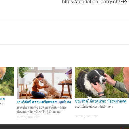
https://fondation-barry.ch/FR/
ช่วย
ช่วยชีวิตได้หวุดหวิด! น้องหมาพลัด
งานวิจัยชี้ ความเครียดของมนุษย์! ส่ง
ลย
ตกร่องแ
ตอนนี้น้องปลอดภัยดีนะคะ
ผลต่
บางทีอารมณ์ของคนเราก็ส่งผลต่อ
น้องหมาโดยที่เราไม่รู้ตัวนะคะ
26 กรกฎาคม 2567
26 กรกฎาคม 2567