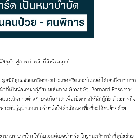
ู้ภัย สู่การทำหน้าที่ฮีลใจมนุษย์
 มูลนิธิสุนัขช่วยเหลือของประเทศสวิตเซอร์แลนด์ ได้เล่าถึงบทบาท
หน้าที่เป็นน้องหมากู้ภัยบนเส้นทาง Great St. Bernard Pass ทาง
ะเส้นทางต่าง ๆ บนเทือกเขาเพื่อเปิดทางให้นักกู้ภัย ด้วยภารกิจ
าะพันธุ์สุนัขเซนเบอร์นาร์ดให้ตัวเล็กลงเพื่อที่จะได้ขนย้ายด้วย
ฒนาบทบาทใหม่ให้กับเซนต์เบอร์นาร์ด ในฐานะเจ้าหน้าที่สุนัขช่วย