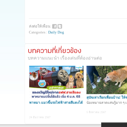
ส่งต่อให้เพื่อน:
Categories :
Daily Dog
บทความที่เกี่ยวข้อง
บทความแนะนำ เรื่องเด่นที่ต้องอ่านต่อ
สุนัขเห่าเรียกเพื่อนบ้าน! ให้
เจ้าของ
น้องหมาฉลาดแสนรู้มาก ๆ เ
พาหมา-แมวขึ้นรถไฟฟ้าสายสีแดงได้
แล้วต้อนร
5 สิงหาคม 2567
24 ธันวาคม 2567