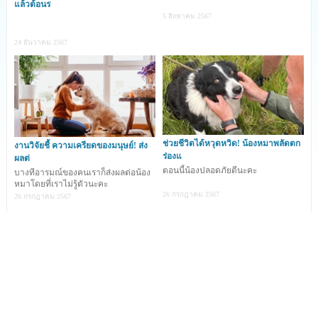
เรื่องราวสุดน่ารักของน้องหมาสายพันธุ์เฟรนช์ บูลด็อก ผสม
แล้วต้อนร
5 สิงหาคม 2567
เชาเชา ที่กลายเป็นที่รู้จักในชั่วข้ามคืน หลังจากที่นักฟุตบอล
24 ธันวาคม 2567
ชื่อดังเข้ามาอุ้มด้วยความเอ็นดู
น้องหมาตัวนี้มีชื่อว่า Teddy น้องถูกเจ้าของพามาร่วมงาน
เฉลิมฉลองการเลื่อนชั้นสู่พรีเมียร์ลีกของทีมฟุตบอล
Ipswich Town ที่บาร์ริมน้ำ
ช่วยชีวิตได้หวุดหวิด! น้องหมาพลัดตก
งานวิจัยชี้ ความเครียดของมนุษย์! ส่ง
ร่องแ
ผลต่
ตอนนี้น้องปลอดภัยดีนะคะ
บางทีอารมณ์ของคนเราก็ส่งผลต่อน้อง
เมื่อกุนซือของทีมเห็นก็กังวลว่าจะมีคนสะดุดล้ม Teddy จึง
หมาโดยที่เราไม่รู้ตัวนะคะ
26 กรกฎาคม 2567
ตัดสินใจเดินลงมาหา และนั่นก็เป็นตอนที่ Harry Clarke กอง
26 กรกฎาคม 2567
หลังของทีมหันมาเห็น Teddy พอดี เขาตะโกนลงมาจาก
ระเบียงเพื่อเรียก Teddy กุนซือจึงอนุญาตให้เขาพา Teddy
ขึ้นไปหาทีมด้านบน
Harry Clarke ถามถึงสายพันธุ์ของ Teddy และยังบอกอีกว่า