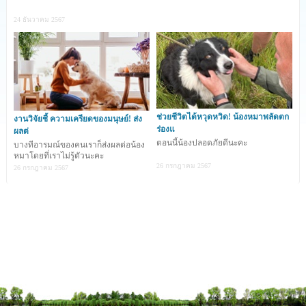
ความไม่ย่อท้อของเธอและน้องหมา ในที่สุดก็สามารถฝึกได้
24 ธันวาคม 2567
สำเร็จ
สมัยที่เรียนอยู่มหาวิทยาลัย Tyson สามีของ Megan Gentry
ได้รับบาดเจ็บที่ไขสันหลังขณะเล่นฟุตบอล จึงทำให้เขาเป็น
อัมพาตครึ่งซีก เขากล่าวว่า ตลอดระยะเวลา 18 ปีที่ผ่านมา
ช่วยชีวิตได้หวุดหวิด! น้องหมาพลัดตก
งานวิจัยชี้ ความเครียดของมนุษย์! ส่ง
เขาไม่เคยมีสุนัขช่วยเหลือเลย เพราะเขานั้นแพ้ขนสุนัข
ร่องแ
ผลต่
ตอนนี้น้องปลอดภัยดีนะคะ
บางทีอารมณ์ของคนเราก็ส่งผลต่อน้อง
หมาโดยที่เราไม่รู้ตัวนะคะ
26 กรกฎาคม 2567
Megan Gentry และ Tyson จึงรับลูกหมาพันธุ์ #โดเบอร์แมน
26 กรกฎาคม 2567
พินสเชอร์ มาเลี้ยง โดยตั้งชื่อให้ว่า Bailey และตัดสินใจที่จะฝึก
น้องให้เป็นสุนัขช่วยเหลือประจำตัวของ Tyson
Gentry กล่าวว่า สามีของเธอมีปัญหาเรื่องการลุกขึ้นยืน เขา
ไม่สามารถลุกขึ้นมาจากวีลแชร์ได้ ถ้าตัวของเขาเอนไปข้างหน้า
มากเกินไป เธอจึงเริ่มฝึกให้ Bailey ช่วยดันตัวของเขา เริ่ม