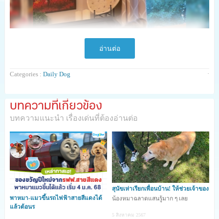
อ่านต่อ
·
Categories :
Daily Dog
บทความที่เกี่ยวข้อง
บทความแนะนำ เรื่องเด่นที่ต้องอ่านต่อ
สุนัขเห่าเรียกเพื่อนบ้าน! ให้ช่วยเจ้าของ
พาหมา-แมวขึ้นรถไฟฟ้าสายสีแดงได้
น้องหมาฉลาดแสนรู้มาก ๆ เลย
สาวฝึกสุนัขให้ช่วยดันสามีของเธอเวลาลุกขึ้นจากวีลแชร์ ด้วย
แล้วต้อนร
5 สิงหาคม 2567