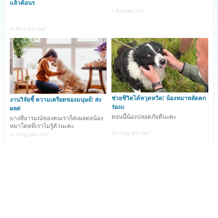
แล้วต้อนร
5 สิงหาคม 2567
William Cobb ชายวัย 33 ปี ถูกตำรวจจับกุม และตั้งข้อหาทารุณ
24 ธันวาคม 2567
กรรมสัตว์ ในวันศุกร์ที่ 12 กรกฎาคม ณ บริเวณถนนเมดิเตอร์เรเนียน 
ในเขตเมืองเวย์มัธ รัฐแมสซาชูเซตส์ ประเทศสหรัฐอเมริกา หลังจาก
พบสุนัข 3 ตัว นอนเสียชีวิตอยู่ภายในรถตุู้บรรทุกสำหรับขนส่งสินค้า
ของเขาที่จอดอยู่ในย่าน Mattapan ของเมืองบอสตันเมื่อสัปดาห์ที่
แล้ว โดยเขาปฏิเสธว่าไม่มีส่วนรู้เห็นในเรื่องดังกล่าว
.
ตำรวจที่รับผิดชอบดูแลในเขตถนน Edgewater แจ้งว่าเมื่อคืนวัน
ช่วยชีวิตได้หวุดหวิด! น้องหมาพลัดตก
งานวิจัยชี้ ความเครียดของมนุษย์! ส่ง
อังคารที่ 9 กรกฎาคม รถตู้บรรทุก U-Haul ของ William ที่จอดอยู่มี
ร่องแ
ผลต่
กลิ่นเหม็น และมีแมลงอยู่ด้านใน นอกจากนี้ในรายงานของตำรวจยัง
ตอนนี้น้องปลอดภัยดีนะคะ
บางทีอารมณ์ของคนเราก็ส่งผลต่อน้อง
ระบุอีกว่า เพื่อนบ้านที่อาศัยอยู่ในละเเวกนั้นบอกว่ากลิ่นเหม็นคล้าย
หมาโดยที่เราไม่รู้ตัวนะคะ
กับกลิ่นศพ และเมื่อเจ้าหน้าที่มาถึงบริเวณที่เกิดเหตุก็พบรถตู้บรรทุก 
26 กรกฎาคม 2567
26 กรกฎาคม 2567
U-Haul ที่ถูกจอดทิ้งร้าง และมีกลิ่นเหม็นโชยเล็ดลอดออกมาพอเปิดรถ
บรรทุกดูดี ๆ จึงสังเกตเห็นว่ามีสุนัข 3 ตัว นอนเสียชีวิตอยู่บนรถคันดัง
กล่าว
.
หน่วยงานที่รับผิดชอบดูแลสัตว์ได้มาเคลื่อนย้ายร่างของสุนัขทั้ง 3 ตัว 
ในขณะที่มีสภาพอากาศร้อน ส่งผลให้เกิดกลิ่นเหม็นคลุ้งกระจายไป
ทั่วบริเวณรอบ ๆ ส่วน William ผู้ต้องหาในคดีนี้ถูกส่งตัวไปที่เรือนจำ
ซัฟฟอล์กเคาน์ตี้ โดยที่เขาไม่ได้มีการยื่นขอประกันตัวแต่อย่างใด