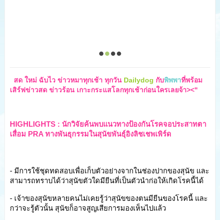
  สด ใหม่ ฉับไว ข่าวหมาทุกเช้า ทุกวัน 
Dailydog
 กับ
พิพพา
ที่พร้อม
เสิร์ฟข่าวสด ข่าวร้อน เกาะกระแสโลกทุกเช้าก่อนใครเลยจ้า><"
HIGHLIGHTS : นักวิจัยค้นพบแนวทางป้องกันโรคจอประสาทตา
เสื่อม PRA ทางพันธุกรรมในสุนัขพันธุ์อิงลิชเชพเพิร์ด 
- มีการใช้ชุดทดสอบเพื่อเก็บตัวอย่างจากในช่องปากของสุนัข และ
สามารถทราบได้ว่าสุนัขตัวใดมียีนที่เป็นตัวนำก่อให้เกิดโรคนี้ได้
- เจ้าของสุนัขหลายคนไม่เคยรู้ว่าสุนัขของตนมียีนของโรคนี้ และ
กว่าจะรู้ตัวนั้น สุนัขก็อาจสูญเสียการมองเห็นไปแล้ว