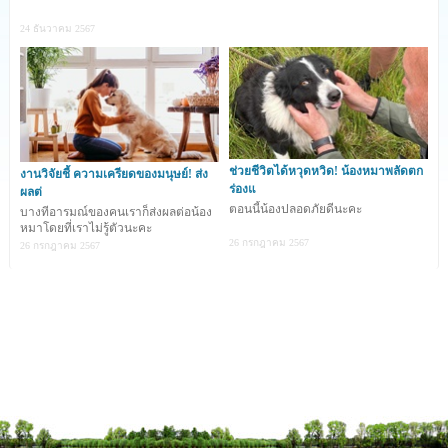
นักวิทยาศาสตร์จากมหาวิทยาลัยเคมบริดจ์ ประเทศอังกฤษ ได้ตีพิมพ์
24 ธันวาคม 2567
ผลงานการศึกษาบนวารสาร “Genes” ในวันที่ 21 กรกฎาคมที่ผ่านมา 
ระบุว่าค้นพบแนวทางการหยุดยั้งโรคตาบอดที่ส่งต่อทางพันธุกรรมใน
สุนัขพันธ์อิงลิชเชพเพิร์ด 
.
จากกรณีศึกษาของ “โชลา” สุนัขพันธุ์อิงลิชเชพเพิร์ดที่เคยเป็น
สมาชิกของทีมกู้ภัย Edale Mountain Rescue ซึ่งเคยทำหน้าที่ให้ช่วย
เหลือผู้บาดเจ็บ และนักปีนเขาที่ติดค้างแต่ต้องเกษียณหลังจากโรค
ช่วยชีวิตได้หวุดหวิด! น้องหมาพลัดตก
งานวิจัยชี้ ความเครียดของมนุษย์! ส่ง
ทางพันธุกรรมที่เรียกว่า Progressive Retinal Atrophy (PRA) ทำให้
ร่องแ
ผลต่
น้องไม่สามารถมองเห็นได้อีกต่อไป
ตอนนี้น้องปลอดภัยดีนะคะ
บางทีอารมณ์ของคนเราก็ส่งผลต่อน้อง
.
หมาโดยที่เราไม่รู้ตัวนะคะ
Dr. Katherine Stanbury นักวิจัยมหาวิทยาลัยเคมบริดจ์ และเป็นผู้
26 กรกฎาคม 2567
26 กรกฎาคม 2567
ที่ทำการศึกษาเรื่องนี้คนแรกได้บอกว่า “เมื่อสายตาของสุนัขเริ่มล้ม
เหลว ไม่มีทางรักษาได้ เพราะจะทำให้ตาบอดโดยสิ้นเชิง บ่อยครั้งที่
เจ้าของอาจไม่รู้ด้วยซ้ำว่าสุนัขมี PRA จนกระทั่งผ่านไปครึ่งชีวิต แต่
ตอนนี้เรามีการตรวจ DNA แล้ว ไม่มีเหตุผลใดที่สุนัขพันธุ์อิงลิชเชพ
เพิร์ดตัวอื่นจะต้องเกิดมาพร้อมกับโรคจอประสาทตาเสื่อมรวดเร็ว
แบบนี้”
.
ทีมงานของ Katherine ดำเนินการศึกษาโดยการเปรียบเทียบตัวอย่าง 
DNA จากสุนัขพันธุ์อิงลิชเชพเพิร์ด 6 ตัวที่ป่วยเป็นโรค PRA และอีก 
20 ตัวที่ไม่ป่วยเป็นโรคนี้ ซึ่งกุญแจสำคัญคือการสามารถที่จะระบุได้
ว่ายีนใดที่นำไปสู่ภาวะทำลายการมองเห็น หลังจากนั้นจึงได้คิดค้นวิธี