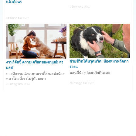
แล้วต้อนร
5 สิงหาคม 2567
เว็บไซต์ Metro ของสหราชอาณาจักรได้เผยเรื่องราวของ “แอเรียล” 
24 ธันวาคม 2567
สุนัขพันธุ์ #ค็อกเกอร์สแปเนียล ที่เกิดมามี 6 ขาถูกเจ้าของทิ้งไว้ด้าน
นอกร้านค้าแห่งหนึ่ง ด้วยอายุเพียง 11 สัปดาห์เท่านั้น!
.
โดยพบว่า แอเรียล มีอวัยวะเพศเมีย (vulva)  2 ข้าง และมีไตเพียง 1 
ข้างก่อนจะได้รับการช่วยเหลือจากศูนย์พักพิงสัตว์ Greenacres 
Rescue จนนำไปสู่การสามารถระดมทุนได้ประมาณ 15,000 ปอนด์ 
(ประมาณ 675,000 บาทไทย) สำหรับการผ่าตัดเพื่อเอาขาหลังส่วน
ช่วยชีวิตได้หวุดหวิด! น้องหมาพลัดตก
เกินออก และไม่นานน้องก็ได้บ้านใหม่ที่แสนอบอุ่น
งานวิจัยชี้ ความเครียดของมนุษย์! ส่ง
ร่องแ
.
ผลต่
ตอนนี้น้องปลอดภัยดีนะคะ
Emma-Mary Webster และ Ollie Bird คู่สามีภรรยาผู้เป็นเจ้าของ
บางทีอารมณ์ของคนเราก็ส่งผลต่อน้อง
หมาโดยที่เราไม่รู้ตัวนะคะ
สโมสรเล่นเซิร์ฟสำหรับผู้พิการ Blue Horizons Surf Club ซึ่งกำลัง
26 กรกฎาคม 2567
26 กรกฎาคม 2567
เศร้าโศกจากการสูญเสียสุนัขตัวเก่าที่อยู่ด้วยกันมานานถึง 16 ปี ได้
ตัดสินใจรับเลี้ยง แอเรียลทันทีเพราะเรื่องราวที่น่าสงสารของน้อง
.
ตอนนี้ แอเรียล ไม่เพียงแต่ได้พบกับบ้านหลังใหม่ที่อบอุ่นเท่านั้น แต่ยัง
ได้เป็นสมาชิกของ Blue Horizons Surf Club ซึ่งให้บริการการสอน 
และจัดกิจกรรมพาเล่นเซิร์ฟสำหรับผู้พิการ โดยน้องมักจะชอบไปวิ่ง
เล่นบนผืนทรายอยู่เสมอ แม้ว่าในตอนแรกจะเริ่มต้นได้ยาก แต่ แอเรี
ยล ก็ฟื้นตัวหลังจากการผ่าตัดขาได้อย่างน่าทึ่ง นอกจากนี้น้องยังช่วย
สร้างความสุขให้แก่ทุกคนที่พบเจอน้องอีกด้วย 