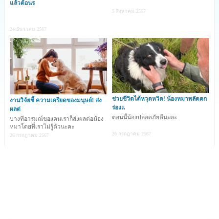
แล้วต้อนร
5 สิงหาคม 2567
24 ธันวาคม 2567
เจ้า Brutus สุนัขร็อตไวเลอร์ขาพิการจากประเทศ
สหรัฐอเมริกาตัวนี้ เป็นสุนัขน่าสงสารที่ถูกผู้เพาะพันธุ์
(ฺBreeder) ละเลยการดูแลจนมันถูกความเย็นจากหิมะกัดที่
เท้าทั้ง 4 ข้างจนทำให้เนื้อตายและขาพิการในที่สุด แต่ในตอนนี้
มันได้รับโอกาสให้กลับมามีชีวิตใหม่และสามารถวิ่งได้อีกครั้ง
ช่วยชีวิตได้หวุดหวิด! น้องหมาพลัดตก
งานวิจัยชี้ ความเครียดของมนุษย์! ส่ง
ร่องแ
ผลต่
หลังได้รับการช่วยเหลือจากบริษัท Orthopets ที่มอบขาเทียม
ตอนนี้น้องปลอดภัยดีนะคะ
บางทีอารมณ์ของคนเราก็ส่งผลต่อน้อง
ให้กับมัน โดยมันได้ฝึกเดินและวิ่งขนขาเทียมเป็นเวลานานถึง 2
หมาโดยที่เราไม่รู้ตัวนะคะ
26 กรกฎาคม 2567
26 กรกฎาคม 2567
ปี กว่ามันจะเดินและวิ่งได้อย่างคล่องตัว ซึ่งมันถือเป็นสุนัขตัวที่
2 ในโลกที่ใช้ขาเทียมทั้งสี่ข้าง โดยเรื่องราวของมันก็ยังได้สร้าง
กำลังใจในการมีชีวิตให้กับประชาชน รวมถึงยังเป็นพลังให้
เจ้าของสุนัขที่มีสุนัขพิการไม่ยอมแพ้ที่จะดูแลสุนัขพิการของตัว
เองอีกด้วย ...