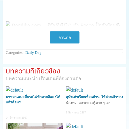
อ่านต่อ
·
Categories :
Daily Dog
เจ้า Rocco สุนัขสายพันธุ์ปั๊กฉลาดแสนรู้ตัวนี้ กลายเป็นน้อง
หมาที่กำลังป๊อบสุด ๆ ในอินสตาแกรมเลยค่ะ เพราะมันไม่ได้
บทความที่เกี่ยวข้อง
เป็นเพียงแค่สัตว์เลี้ยงธรรมดาทั่วไปเท่านั้น แต่มันขอขยับ
บทความแนะนำ เรื่องเด่นที่ต้องอ่านต่อ
ตำแหน่งมาเป็นบาร์เทนเดอร์ที่ขโมยหัวใจของชาวออนไลน์
และ
ได้รับฉายาว่า Pugtender ซึ่งในตอนนี้ผู้ติดตาม
เจ้า
Rocco ในอินสตาแกรมที่ใช้ชื่อว่า roccothepug แล้วกว่า
พาหมา-แมวขึ้นรถไฟฟ้าสายสีแดงได้
สุนัขเห่าเรียกเพื่อนบ้าน! ให้ช่วยเจ้าของ
แล้วต้อนร
น้องหมาฉลาดแสนรู้มาก ๆ เลย
18,590
ฟอลโลว์เลยทีเดียว
5 สิงหาคม 2567
24 ธันวาคม 2567
เมื่อ 8 ปีที่แล้ว เจ้า Rocco ได้ถูกรับเลี้ยงเอา
โดย Lily หญิง