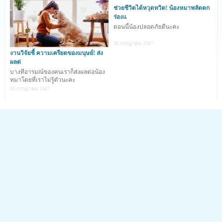
สาวผู้รักสัตว์ ซึ่งเจ้า
Rocco ก็ได้กลายมาเป็นสุนัขตัวโปรดและ
ช่วยชีวิตได้หวุดหวิด! น้องหมาพลัดตก
ร่องแ
เริ่มฉายแววว่า มันอยากที่จะเป็น
บาร์เทนเดอร์ หลังจากที่ช
อบ
ตอนนี้น้องปลอดภัยดีนะคะ
เอาตัวเองเข้ามาอยู่ในเฟรมภาพถ่ายในขณะที่ Lily หญิงผู้เป็น
26 กรกฎาคม 2567
เจ้าของกำลังถ่ายภาพเครื่องดื่มของเธอให้กับแฟนหนุ่มดู เธอ
งานวิจัยชี้ ความเครียดของมนุษย์! ส่ง
ผลต่
จึงได้เกิดความคิดและถ่ายภาพของมันอัพขึ้นบนอินสตาแกรม
บางทีอารมณ์ของคนเราก็ส่งผลต่อน้อง
จนทำให้ทุกวันนี้
เจ้า Rocco ได้กลายเป็นขวัญใจของชาว
หมาโดยที่เราไม่รู้ตัวนะคะ
26 กรกฎาคม 2567
ออนไลน์เป็นจำนวนมาก
และนอกจากนี้
Lily หญิงผู้เป็นเจ้าก็ได้เผยว่า
เจ้า Rocco เป็น
น้องหมาที่รู้งานมาก ๆ และมันชอบการถ่ายรูปเป็นชีวิตจิตใจ
โดยการจับมันแต่งตัวและถ่ายภาพในแต่ละชุดนั้นใช้เวลา
รวดเร็วเพียง 3-5 นาทีเท่านั้น