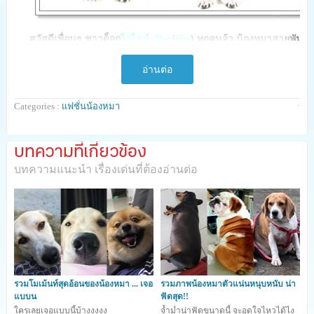
สวัสดีเพื่อนๆ ชาวด็อก
ไอไลน์ (Dog
i
like
) ทุกคนจ้า น้องหมาสายพันธุ์ช
พันธุ์ที่มีใบหน้าดูน่าเกรงขาแต่อุปนิสัยตรงกันข้าม ชเนาเซอร์เป็นสุนัขท
เลยไม่แปลกใจที่เจ้าของชเนาเซอร์จะรักและเอ็นดูเป็นพิเศษ
อ่านต่อ
สามารถอ่านลักษณะอื่นๆ เพิ่มเติม
คลิก
วันนี้ปุ๋ยเลยรวมทรงขนน่ารักๆ ของน้องหมาสายพันธุ์ชเนาเซอร์มาฝาก
·
Categories :
แฟชั่นน้องหมา
พวกเค้าจะตัดทรงอะไรบ้างนะมาดูพร้อมกันเลยจ้า
บทความที่เกี่ยวข้อง
บทความแนะนำ เรื่องเด่นที่ต้องอ่านต่อ
รวมโมเม้นท์สุดอ้อนของน้องหมา ... เจอ
รวมภาพน้องหมาตัวแน่นหนุบหนับ น่า
แบบน
ฟัดสุด!!
ใครเลยเจอแบบนี้บ้างงงงง
จ้ำม่ำน่าฟัดขนาดนี้ จะอดใจไหวได้ไง