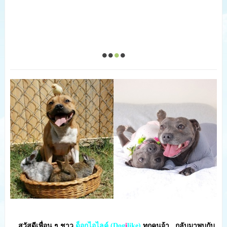
สวัสดีเพื่อน ๆ ชาว
ด็อกไอไลค์ (Dog
i
like)
ทุกคนจ้า...กลับมาพบกับ