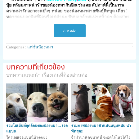
ปุ๋ย พร้อมภาพน่ารักของน้องหมากันอีกเช่นเคย สัปดาห์นี้เป็นภาพ
ความน่ารักออกจะแบ๊วๆ หน่อย ของน้องหมาสายพันธุ์พิทบูล เดี๋ยว!
หลายคนบอกพิมพ์ผิดหรือเปล่านะ
พิทบูลกล้ามแน่ๆหน้าดุๆ ต้องสาย
โหดสิ ไม่ผิดหรอกค่ะ น้องหมาพิทบูลจริงๆ ที่รับรองว่ามีความแบ๊วน่า
รัก ไม่แพ้สายพันธุ์อื่นๆ ถ้าแล้วตามปุ๋ยไปชมภาพกันเลยค่ะ
อ่านต่อ
·
Categories :
แฟชั่นน้องหมา
บทความที่เกี่ยวข้อง
บทความแนะนำ เรื่องเด่นที่ต้องอ่านต่อ
รวมโมเม้นท์สุดอ้อนของน้องหมา ... เจอ
รวมภาพน้องหมาตัวแน่นหนุบหนับ น่า
แบบน
ฟัดสุด!!
ใครเลยเจอแบบนี้บ้างงงงง
จ้ำม่ำน่าฟัดขนาดนี้ จะอดใจไหวได้ไง