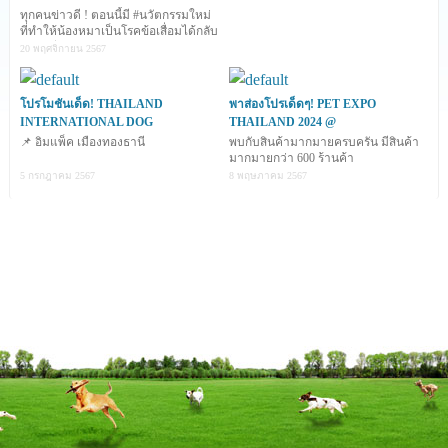
ทุกคนข่าวดี ! ตอนนี้มี #นวัตกรรมใหม่
ที่ทำให้น้องหมาเป็นโรคข้อเสื่อมได้กลับ
มาซ่าอีกคร
20 พฤศจิกายน 2567
โปรโมชันเด็ด! THAILAND
พาส่องโปรเด็ดๆ! PET EXPO
INTERNATIONAL DOG
THAILAND 2024 @
📌 อิมแพ็ค เมืองทองธานี
พบกับสินค้ามากมายครบครัน มีสินค้า
มากมายกว่า 600 ร้านค้า
5 กรกฎาคม 2567
8 พฤษภาคม 2567
สนใจสอบถามรายละเอียดและสั่งซื้อสินค้า :
Line : @doglicious.th
www.instagram.com/doglicious.th/