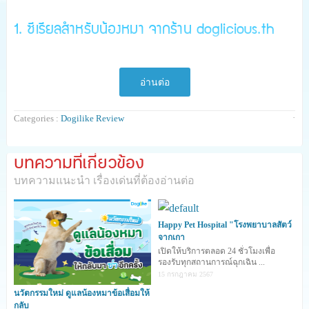
1. ซีเรียลสำหรับน้องหมา จากร้าน doglicious.th
สายซีเรียลห้ามพลาด doglicious.th ร้านขนมน้องหมา
อ่านต่อ
แบรนด์ดัง จัดทำซีเรียลสำหรับน้องหมาน้องแมว จัดมา 7
แบบ 7 รสชาติไปเลย ทั้งรสไก่ รสเนื้อ รสปลา และรสอื่น ๆ
·
Categories :
Dogilike Review
อีกมากมาย นอกจากจะมีซีเรียลแล้วร้านนี้ยังขายทั้ง ขนมเค้ก
พิซซ่า และขนมต่าง ๆ สำหรับน้องหมา ปลอดภัยต่อสุขภาพ
บทความที่เกี่ยวข้อง
และสุดแสนจะน่ากิน
บทความแนะนำ เรื่องเด่นที่ต้องอ่านต่อ
Happy Pet Hospital "โรงพยาบาลสัตว์
จากเกา
เปิดให้บริการตลอด 24 ชั่วโมงเพื่อ
รองรับทุกสถานการณ์ฉุกเฉิน ...
15 กรกฎาคม 2567
นวัตกรรมใหม่ ดูแลน้องหมาข้อเสื่อมให้
กลับ