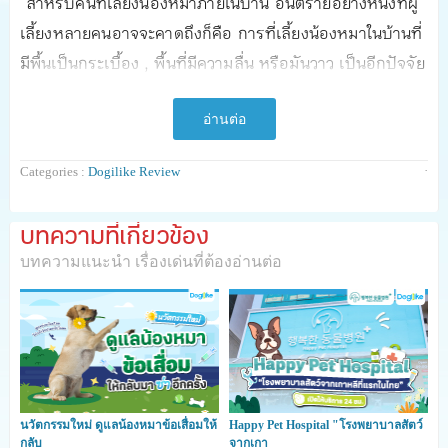
สำหรับคนที่เลี้ยงน้องหมาภายในบ้าน อันตรายอย่างหนึ่งที่ผู้
เลี้ยงหลายคนอาจจะคาดถึงก็คือ การที่เลี้ยงน้องหมาในบ้านที่
มีพื้นเป็นกระเบื้อง , พื้นที่มีความลื่น หรือมันวาว เป็นอีกปัจจัย
เสริมหนึ่งที่จะทำให้น้องหมาเสี่ยงต่อการเป็น
"โรคข้อสะโพก
เสื่อม"
ได้เพราะการให้น้องหมาเดิน หรือวิ่ง บนพื้นลื่นๆ นั้น จะ
อ่านต่อ
ทำให้น้องหมาทรงตัวได้ลำบาก ต้องใช้กล้ามเนื้อเกร็งเพื่อยึด
·
Categories :
Dogilike Review
เกาะกับพื้น ซึ่งจะเป็นผล
บทความที่เกี่ยวข้อง
โดยส่วนใหญ่แล้วน้องหมาที่มักจะมีปัญหาเกี่ยวกับข้อสะโพก
บทความแนะนำ เรื่องเด่นที่ต้องอ่านต่อ
เสื่อมนั้น จะเป็นน้องหมาพันธุ์ใหญ่ เช่น โกลเดนรีทรีฟเวอร์,
ลาบราดอร์, เยอรมัน เชพเพิร์ด, ไซบีเรี้ยน ฮัสกี้, ร๊อตไวเลอร์
แต่สำหรับน้องหมาพันธุ์เล็กก็สามารถป่วยเป็นโรคนี้ได้เช่นกัน
ถ้าหากมีน้ำหนักตัวมากเกินไป
หลายคนที่มีความจำเป็นต้องเลี้ยงน้องหมาในบ้าน(ที่มีพื้น
นวัตกรรมใหม่ ดูแลน้องหมาข้อเสื่อมให้
Happy Pet Hospital "โรงพยาบาลสัตว์
กลับ
จากเกา