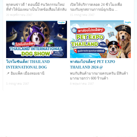
เป็นกระเบื้อง) กลัวว่าจะมีผลกระทบกับสุขภาพของน้อง
ทุกคนข่าวดี ! ตอนนี้มี #นวัตกรรมใหม่
เปิดให้บริการตลอด 24 ชั่วโมงเพื่อ
หมาในระยะยาวก็อาจจะเลือกใช้วิธีการใส่ถุงเท้ากันลื่นให้น้อง
ที่ทำให้น้องหมาเป็นโรคข้อเสื่อมได้กลับ
รองรับทุกสถานการณ์ฉุกเฉิน ...
มาซ่าอีกคร
20 พฤศจิกายน 2567
15 กรกฎาคม 2567
หมา ซึ่งน้องหมาบางตัวก็อาจจะรำคาญ สะพัดเท้าไปมา เดิน
ท่าแปลกๆ หรือกัดดึงถุงเท้าที่เจ้าของใส่ให้ออก
วันนี้ Dog
i
like Review ก็เลยมีตัวเลือกดีๆ สำหรับคนที่
เลี้ยงน้องหมาในบ้านที่มีพื้นลื่นแล้วกลัวว่าจะมีปัญหาในเรื่อง
โปรโมชันเด็ด! THAILAND
พาส่องโปรเด็ดๆ! PET EXPO
ข้อสะโพกเสื่อม มาฝากกันค่ะ นี่เลย
"โลชั่นกันเท้าลื่น
INTERNATIONAL DOG
THAILAND 2024 @
Petesthe"
📌 อิมแพ็ค เมืองทองธานี
พบกับสินค้ามากมายครบครัน มีสินค้า
มากมายกว่า 600 ร้านค้า
5 กรกฎาคม 2567
8 พฤษภาคม 2567
คุณสมบัติพิเศษ