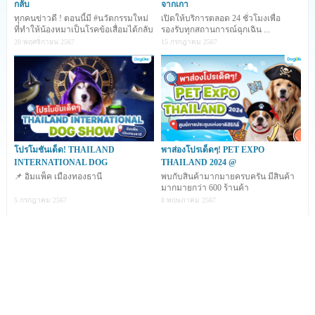
กลับ
จากเกา
ทุกคนข่าวดี ! ตอนนี้มี #นวัตกรรมใหม่
เปิดให้บริการตลอด 24 ชั่วโมงเพื่อ
ที่ทำให้น้องหมาเป็นโรคข้อเสื่อมได้กลับ
รองรับทุกสถานการณ์ฉุกเฉิน ...
มาซ่าอีกคร
20 พฤศจิกายน 2567
15 กรกฎาคม 2567
โปรโมชันเด็ด! THAILAND
พาส่องโปรเด็ดๆ! PET EXPO
INTERNATIONAL DOG
THAILAND 2024 @
📌 อิมแพ็ค เมืองทองธานี
พบกับสินค้ามากมายครบครัน มีสินค้า
มากมายกว่า 600 ร้านค้า
5 กรกฎาคม 2567
8 พฤษภาคม 2567