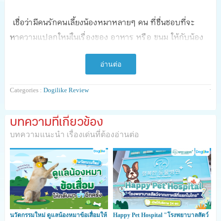
เชื่อว่ามีคนรักคนเลี้ยงน้องหมาหลายๆ คน ที่ชื่นชอบที่จะ
หาความแปลกใหม่ในเรื่องของ อาหาร หรือ ขนม ให้กับน้อง
หมา ใครบอกว่าอาหารแบรนด์ไหนดี ขนมยี่ห้อไหนอร่อย ก็
อยากจะซื้อมาให้น้องหมาได้ลองลิ้มชิมรสกัน
อ่านต่อ
·
Categories :
Dogilike Review
วันนี้
Dog
i
like Review
สัปดาห์นี้ก็เลยขอเอาใจคนที่กำลัง
มองหาขนมสำหรับน้องหมาที่แปลกใหม่ คุณภาพดี และมี
บทความที่เกี่ยวข้อง
รสชาติที่ดึงดูดใจน้องหมา ด้วยนี่เลยค่ะ
"CHEESE ROLL
บทความแนะนำ เรื่องเด่นที่ต้องอ่านต่อ
LONG STICK"
คุณสมบัติพิเศษ
นวัตกรรมใหม่ ดูแลน้องหมาข้อเสื่อมให้
Happy Pet Hospital "โรงพยาบาลสัตว์