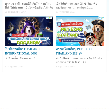
ทุกคนข่าวดี ! ตอนนี้มี #นวัตกรรมใหม่
เปิดให้บริการตลอด 24 ชั่วโมงเพื่อ
ที่ทำให้น้องหมาเป็นโรคข้อเสื่อมได้กลับ
รองรับทุกสถานการณ์ฉุกเฉิน ...
มาซ่าอีกคร
20 พฤศจิกายน 2567
15 กรกฎาคม 2567
เพราะเข้าใจผู้ที่ต้องการเลี้ยงสัตว์ในที่อยู่อาศัย รูปแบบของ
คอนโดมิเนียม ที่ให้ความสะดวก สบาย และสามารถใช้ชีวิตร่วม
กันอย่างมีความสุข Major Development จึงริเริ่มในการ
โปรโมชันเด็ด! THAILAND
พาส่องโปรเด็ดๆ! PET EXPO
INTERNATIONAL DOG
THAILAND 2024 @
สร้างคอนโดมิเนียมเลี้ยงสัตว์ได้ภายใต้คอนเซปต์ "Pet-
📌 อิมแพ็ค เมืองทองธานี
พบกับสินค้ามากมายครบครัน มีสินค้า
Friendly Residences" ขึ้น โดยเป็นคอนโดมิเนียมที่อนุญาต
มากมายกว่า 600 ร้านค้า
5 กรกฎาคม 2567
8 พฤษภาคม 2567
ให้ผู้อยู่อาศัยสามารถเลี้ยงสัตว์ได้ทุกโครงการทุกยูนิต