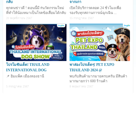
กลับ
จากเกา
ทุกคนข่าวดี ! ตอนนี้มี #นวัตกรรมใหม่
เปิดให้บริการตลอด 24 ชั่วโมงเพื่อ
ที่ทำให้น้องหมาเป็นโรคข้อเสื่อมได้กลับ
รองรับทุกสถานการณ์ฉุกเฉิน ...
มาซ่าอีกคร
20 พฤศจิกายน 2567
15 กรกฎาคม 2567
โปรโมชันเด็ด! THAILAND
พาส่องโปรเด็ดๆ! PET EXPO
INTERNATIONAL DOG
THAILAND 2024 @
📌 อิมแพ็ค เมืองทองธานี
พบกับสินค้ามากมายครบครัน มีสินค้า
มากมายกว่า 600 ร้านค้า
5 กรกฎาคม 2567
8 พฤษภาคม 2567
จังหวัดพระนครศรีอยุธยา
เป็นอดีตราชธานีของไทย มีหลัก
ฐานของการเป็นเมืองในลุ่มแม่น้ำเจ้าพระยา ตั้งแต่ประมาณ
พุทธศตวรรษที่ ๑๖ – ๑๘ โดยมีร่องรอยของที่ตั้งเมือง โบราณ
สถาน โบราณวัตถุ และเรื่องราวเหตุการณ์ในลักษณะ ตำนาน