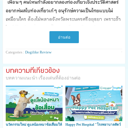
เพื่อน ๆ คนไหนกำลังอยากลองท่องเที่ยวเชิงประวัติศาสตร์
อยากห่มสไบท่องเที่ยวเก๋ ๆ อนุรักษ์ความเป็นไทยแบบไม่
เหมือนใคร ต้องไม่พลาดจังหวัดพระนครศรีอยุธยา เพราะถ้า
ใครได้ไปเยือนที่จังหวัดนี้ไม่ว่าจะเป็นชาวไทยหรือชาวต่างชาติ
ต่างก็พากันหลงรัก และอยากกลับมาอีกเป็นซ้ำสอง
อ่านต่อ
ในวันนี้ปังปอนด์ก็เลยจะพาเพื่อน ๆ และน้องหมาสุดรักไป
·
Categories :
Dogilike Review
เที่ยวแบบฟิน ๆ กันค่ะ บอกเลยว่า งานนี้ปังปอนด์ได้หาข้อมูล
สถานที่ท่องเที่ยว ที่พัก และร้านอาหารที่ห้ามพลาดใน
บทความที่เกี่ยวข้อง
จังหวัดพระนครศรีอยุธยา ที่น้องหมาสามารถเข้าได้ มาให้
บทความแนะนำ เรื่องเด่นที่ต้องอ่านต่อ
เพื่อน ๆ ได้ลองศึกษาข้อมูลและเพื่อง่ายต่อการตัดสินใจ
วางแผนไปเที่ยวกันค่ะ บอกเลยว่าจังหวัดพระนครศรีอยุธยา
มีสถานที่และสิ่งที่น่าสนใจซ่อนอยู่มากมายเลยค่ะ ^_^
ข้อมูลทั่วไปจังหวัดอยุธยา
นวัตกรรมใหม่ ดูแลน้องหมาข้อเสื่อมให้
Happy Pet Hospital "โรงพยาบาลสัตว์