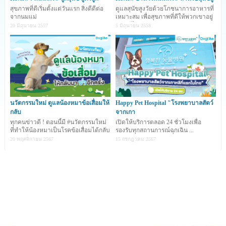
สุขภาพที่ดีเริ่มตั้งแต่วันแรก สิ่งดีดีต่อ
ดูแลสุนัขสูงวัยด้วยโภชนาการอาหารที่
ตี้พ็อกเก็ตส์
เพิ่มความน่ากินให้น้องหมาได้อร่อยทุกมื้อ
จากนมแม่
เหมาะสม เพื่อสุขภาพที่ดีให้พวกเขาอยู่
กับเราได้ยาวน
20 มิถุนายน 2557
5 มิถุนายน 2558
นวัตกรรมใหม่ ดูแลน้องหมาข้อเสื่อมให้
Happy Pet Hospital "โรงพยาบาลสัตว์
กลับ
จากเกา
ทุกคนข่าวดี ! ตอนนี้มี #นวัตกรรมใหม่
เปิดให้บริการตลอด 24 ชั่วโมงเพื่อ
ที่ทำให้น้องหมาเป็นโรคข้อเสื่อมได้กลับ
รองรับทุกสถานการณ์ฉุกเฉิน ...
มาซ่าอีกคร
20 พฤศจิกายน 2567
15 กรกฎาคม 2567
และที่สำคัญสำหรับเจ้าของน้องหมาที่มองหาความหลาก