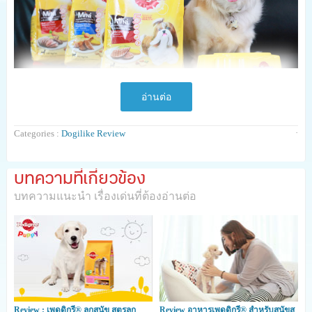
อ่านต่อ
·
Categories :
Dogilike Review
เพดดิกรี® มินิ อาหารสุนัขสูตรใหม่สำหรับน้องหมาพันธุ์
เล็ก
ได้ผ่านการพัฒนาสูตรคิดค้นจากผู้เชี่ยวชาญด้าน
บทความที่เกี่ยวข้อง
โภชนาการสำหรับสุนัข ออกแบบให้มีขนาดเม็ดเล็กเหมาะสม
บทความแนะนำ เรื่องเด่นที่ต้องอ่านต่อ
เคี้ยวง่าย มีสารอาหารครบถ้วนในปริมาณที่พอเหมาะกับ
กระเพาะอาหารที่เล็ก
และยังใส่ใจรายละเอียดในเรื่องพฤติกรรมการกินของน้อง
หมาพันธุ์เล็กที่มักมีนิสัยเลือกกินหรือกินยาก เพดดิกรี® มินิ
จึงถูกคิดค้นมาให้มีเม็ดอาหารที่
หอม กรอบ อร่อย
พร้อม
มีท
Review : เพดดิกรี® ลูกสุนัข สูตรลูก
Review อาหารเพดดิกรี® สำหรับสุนัขสู