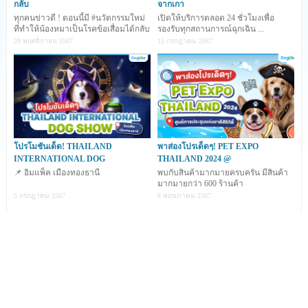
กลับ
จากเกา
โอกาสในการได้กลับบ้านมากขึ้น
ทุกคนข่าวดี ! ตอนนี้มี #นวัตกรรมใหม่
เปิดให้บริการตลอด 24 ชั่วโมงเพื่อ
ที่ทำให้น้องหมาเป็นโรคข้อเสื่อมได้กลับ
รองรับทุกสถานการณ์ฉุกเฉิน ...
มาซ่าอีกคร
20 พฤศจิกายน 2567
15 กรกฎาคม 2567
รู้แบบนี้แล้วเรามาติดป้ายห้อยคอให้ลูก ๆ ของเรากันเถอะค่ะ
... วันนี้ด็อกไอไลก์รวบรวมเอา
ร้านทำป้ายห้อยคอน่ารัก ๆ
ใน อินสตาแกรม
เอาไว้ให้แล้วจ้า ไปดูกันเลย
โปรโมชันเด็ด! THAILAND
พาส่องโปรเด็ดๆ! PET EXPO
INTERNATIONAL DOG
THAILAND 2024 @
📌 อิมแพ็ค เมืองทองธานี
พบกับสินค้ามากมายครบครัน มีสินค้า
มากมายกว่า 600 ร้านค้า
5 กรกฎาคม 2567
8 พฤษภาคม 2567