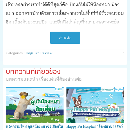
เจ้าของอย่างเราทำได้ดีที่สุดก็คือ ป้องกันไม่ให้น้องหมา น้อง
แมว ออกจากบ้านด้วยการเลี้ยงพวกเขาในพื้นที่ที่มีรั้วรอบขอบ
ชิด เลี้ยงด้วยระบบปิด และอีกสิ่งสำคัญที่หลายคนอาจจะยัง
นึกไม่ถึงก็คือ การใส่ป้ายห้อยคอ หรือ Tag ชื่อ ให้น้องหมา
น้องแมว ค่ะ
อ่านต่อ
·
Categories :
Dogilike Review
ข้อดีของการที่น้องหมา น้องแมว มีป้ายห้อยคอ
- ป้ายห้อยคอที่ดีควรมี ชื่อสัตว์เลี้ยง , เบอร์โทรเจ้าของ
บทความที่เกี่ยวข้อง
(อย่างน้อย 1 เบอร์)
บทความแนะนำ เรื่องเด่นที่ต้องอ่านต่อ
- ป้ายห้อยคอจะมีประโยชน์เวลาที่เราพาน้องหมา น้องแมว
ออกไปนอกบ้านแล้วเกิดการพลัดหลงกัน คนที่พบเห็นจะรู้ว่า
พวกเขาเป็นสัตว์เลี้ยงที่มีเจ้าของ
- ผู้ที่ช่วยเหลือน้องหมา น้องแมวจะสามารถติดต่อเจ้าของ
เพื่อให้มารับสัตว์เลี้ยงได้
- การที่น้องหมา น้องแมว หลงทางที่มีป้ายห้อยคอจะเพิ่ม
นวัตกรรมใหม่ ดูแลน้องหมาข้อเสื่อมให้
Happy Pet Hospital "โรงพยาบาลสัตว์