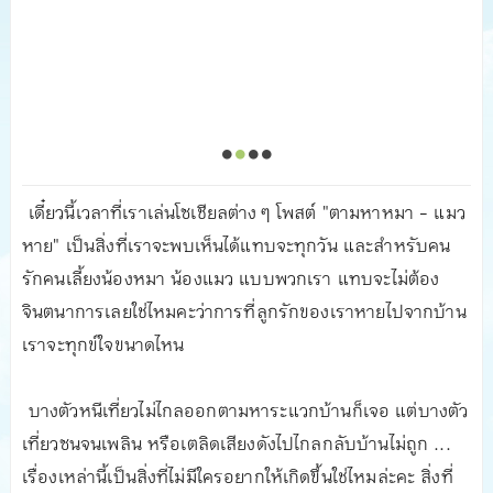
เดี๋ยวนี้เวลาที่เราเล่นโซเชียลต่าง ๆ โพสต์ "ตามหาหมา - แมว
หาย" เป็นสิ่งที่เราจะพบเห็นได้แทบจะทุกวัน และสำหรับคน
รักคนเลี้ยงน้องหมา น้องแมว แบบพวกเรา แทบจะไม่ต้อง
จินตนาการเลยใช่ไหมคะว่าการที่ลูกรักของเราหายไปจากบ้าน
เราจะทุกข์ใจขนาดไหน
บางตัวหนีเที่ยวไม่ไกลออกตามหาระแวกบ้านก็เจอ แต่บางตัว
เที่ยวซนจนเพลิน หรือเตลิดเสียงดังไปไกลกลับบ้านไม่ถูก ...
เรื่องเหล่านี้เป็นสิ่งที่ไม่มีใครอยากให้เกิดขึ้นใช่ไหมล่ะคะ สิ่งที่