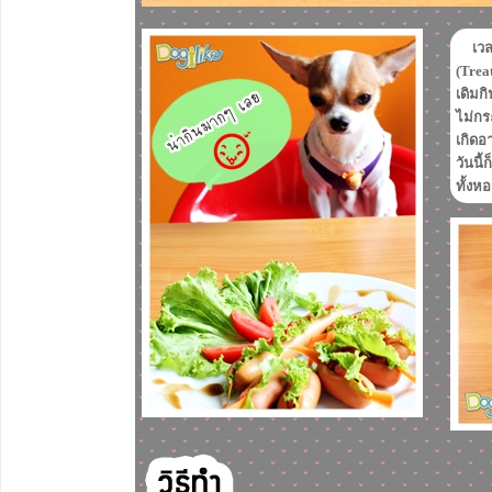
เว
(Trea
เดิมก
ไม่กร
เกิดอ
วันนี
ทั้งห