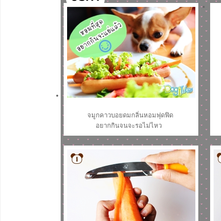
จมูกคาวบอยดมกลิ่นหอมฟุดฟิด
อยากกินจนจะรอไม่ไหว