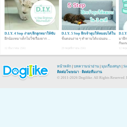
D.I.Y. 4 Step ง่ายๆ ฝึกลูกหมาให้ขับ
D.I.Y. 5 Step ฝึกเจ้าตูบให้หมอบได้ใน
D.I.Y
ถ่ายเ
ฝึกน้องหมาเด็กไม่ใช่เรื่องยาก ...
3 น
ขั้นตอนง่าย ๆ ทำตามได้แน่นอน ...
นาที
มาฝึก
กันเถอ
12 ธันวาคม 2561
29 พฤศจิกายน 2561
12 พฤ
หน้าหลัก
|
บทความน่าอ่าน
|
มุมเรื่องสนุก
|
Si
ติดต่อโฆษณา
·
ติดต่อทีมงาน
© 2011-2026 Dogilike. All Rights Reserved. B