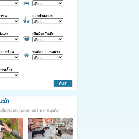
าวขน
ออกกำลังกาย
็งแรง
เป็นมิตรกับเด็ก
ากาศร้อน
ทนต่ออากาศหนาว
นการเลี้ยง
นะนำ
กี่ยวข้องกับน้องหมา พันธุ์เฟรนช์ บูลด็อก