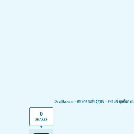
นวัตกรรมใหม่ ดูแลน้องหมาข้อเสื่อมให
Dogilike.com
>
ค้นหาสายพันธุ์สุนัข
>
เฟรนช์ บูลด็อก (F
ทุกคนข่าวดี! ตอนนี้มีนวัตกรรมใหม่ ที่ทำให้น้องหมา
0
SHARES