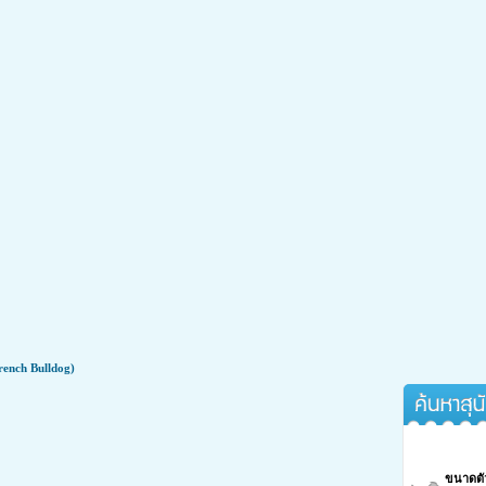
้กลับมาซ่าอีกครั้ง
rench Bulldog)
ค้นหาสุนัขจา
เป็นโรคข้อเสื่อมได้กลับมาซ่าอีกครั้ง
ขนาดตั