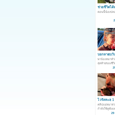
ช่วยชีวิตได้
หมาพลัดตกร
ตอนนี้น้องปล
เมตร
2
บอกลาตูบวัน
ทำทุกอย่าง
พาน้องหมาทำสิ
ตลอดไป
สุดท้ายของชีว
2
ไวรัลทะลุ 1 
แม่หมาเป็นห
คลิปแม่หมาห่วง
กำลังใช้หูฟังแ
29