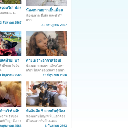
หวุดหวิด! น้อง
น้องหมาอยากเป็นเพื่อน
่องแคบลึก 7
อดภัยดีนะคะ
แมว! กลิ้งตัวเพื่อผูกมิตร
น้องฉลาด ขี้เล่น และน่ารัก
ด้วย แต่โดนเมิน
มาก
3 สิงหาคม 2567
21 กรกฏาคม 2567
สุดท้าย! พา
ตายเพราะอากาศร้อน!
 ก่อนจากกัน
เตือนเจ้าของให้ดูแลสุนัข
่งที่ชอบ ในวัน
น้องหมาตายเพราะฮีทสโตรก
ใกล้ชิด
ิต
เตือนให้เจ้าของดูแลน้องหมา
อย่างใกล้ชิด
9 มิถุนายน 2566
13 มิถุนายน 2566
ล้านวิว! คลิป
จัดอันดับ 5 สายพันธุ์น้อง
่วงลูกตัวน้อย
หมา "ใบหูใหญ่" ที่ใคร
ลูกที่เจ้าของ
น้องหมาหูใหญ่ ที่เห็นแล้วต้อง
เห็นเป็นต้องตกหลุมรัก
พทย์กับลูกตัวเอง
มีใจละลายกันบ้างแหละ ...
 พฤษภาคม 2566
6 กันยายน 2563