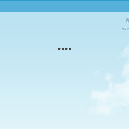
Dogilik
On Social 