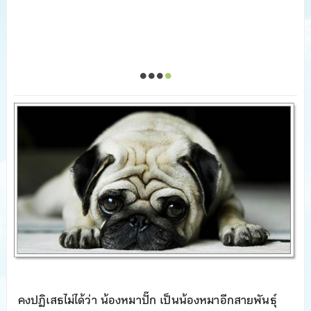
คงปฏิเสธไม่ได้ว่า น้องหมาปั๊ก เป็นน้องหมาอีกสายพันธุ์