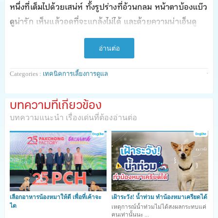
หนึ่งที่เต็มไปด้วยเสน่ห์ ทั้งรูปร่างที่อ้วนกลม หน้าตาบ้องแบ๊ว
ดูน่ารัก เห็นแล้วอดที่จะแกล้งไม่ได้ และด้วยความน่าเอ็นดู
ของเจ้าปั๊กนี่เองทำให้ใครเห็นใครก็อยากเข้าไปกอดเข้าไปฟัด
… แต่พอเข้าไปใกล้เท่านั้นแหละ!! เราก็จะได้กลิ่นแปลก ๆ
อ่านต่อ
จากเจ้าปั๊กทันที และพอได้กลิ่นอันไม่พึงประสงค์นี้ หลายคน
·
Categories :
เทคนิคการเลี้ยงการดูแล
ถึงกับหมดอารมณ์พิศวาสในตัวเจ้าปั๊กกันไปเลยทีเดียว
บทความที่เกี่ยวข้อง
“เทคนิคการเลี้ยงการดูแล”
วันนี้ ปังปอนด์เลยจะชวนเพื่อน
บทความแนะนำ เรื่องเด่นที่ต้องอ่านต่อ
ๆ มาดูกันว่า น้องหมาปั๊กที่ขึ้นชื่อว่ามีกลิ่นตัวแรงนั้นส่วนมาก
มีสาเหตุมาจากอะไร และมีอวัยวะจุดไหนที่เป็นต้นตอของการ
เกิดกลิ่นเหม็น รวมถึงวิธีการดูแลเพื่อป้องกันไม่ให้เกิดกลิ่นไม่
พึงประสงค์อย่างถูกต้องกันค่ะ
เลือกอาหารน้องหมาให้ดี เพื่อที่เค้าจะ
เฝ้าระวัง! น้ำท่วม ทำน้องหมาเครียดได้
ได
เหตุการณ์น้ำท่วมไม่ได้สงผลกระทบแค่
คนเท่านั้นนะ ...