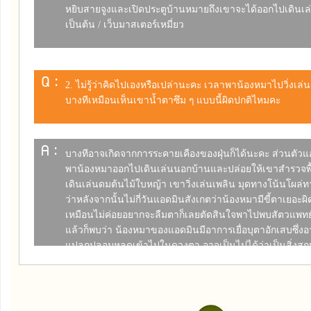
หยิบสายจูงและเปิดประตูบ้านหมายถึงเขาจะได้ออกไปเดินเ
เป็นต้น / เว็บมาสเตอร์เหมี่ยว
Q :
2. ไม่รู้ว่าคิดไปเองหรือเปล่านะคะ เวลาพาน้องหมาไปวิ่งเล
บางทีเหมือนเห็นเขาน้ำตาซึม ๆ แบบนี้ผิดปกติไหมคะ
A :
บางทีอาจเกิดจากการระคายเคืองของฝุ่นก็ได้นะคะ ส่วนตัว
พาน้องหมาออกไปเดินเล่นนอกบ้านและปล่อยให้เขาสำรวจพื้น
เดินเล่นดมต้นไม้ใบหญ้า เขาวิ่งเล่นเพลิน มุดทางโน้นโผล่ท
ว่าหลังจากนั้นไม่กี่วันแอดมินสังเกตว่าน้องหมามีขี้ตาเยอะผ
เหมือนไม่ค่อยอยากจะลืมตาก็เลยตัดสินใจพาไปพบสัตวแพทย์
แล้วก็พบว่า น้องหมาของแอดมินมีอาการเยื่อบุตาอักเสบซึ่งอา
แปลกปลอมหลุดเข้าไปในดวงตา อาจเป็นไปได้ว่าเป็นสิ่งสกป
ในตาตอนที่ปล่อยให้เขาวิ่งเล่นสำรวจพื้นที่นั่นเองค่ะ ... ยัง
อาการน้องดูนะคะว่าดวงตาของเขามีความผิดปกติหรือเปล่า
เยอะจนเป็นคราบ หรือตาแฉะไหม ถ้ามีอาการผิดปกติ ก็ควร
สัตวแพทย์ทันทีนะคะ / เว็บมาสเตอร์เหมี่ยว