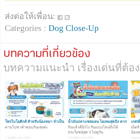
หมาดีใจพวกเขาจะแสดงอาการโก่งตูดและกระดิกหาง แสดงถึ
เบิกบ้านสุด ๆ บางตัวกระโดดไปมาเพื่อชวนเข้าของเล่น แล
ส่งต่อให้เพื่อน:
หน้าที่เจ้าของเข้าใจว่าเหมือนการยิ้มให้นั้น อาจเป็นการอ้า
ความร้อนในร่างกายก็เป็นได้ค่ะ / เว็บมาสเตอร์เหมี่ยว
Categories :
Dog Close-Up
Q :
5. ถ้าน้องหมากลัวแล้วเราห้ามกอดห้ามโอ๋เขา แบบนี้เราจะมีว
บทความที่เกี่ยวข้อง
เขาหายกลัวได้ยังไงคะ บางทีสงสารเขามาก ๆ เลยค่ะ
บทความแนะนำ เรื่องเด่นที่ต้อง
A :
ผู้เลี้ยงต้องเพิ่มความมั่นใจ มั่งคง ให้น้องหมา โดยเริ่มจากก
ของความกลัวของเขาค่ะ เช่น กลัวเสียงดัง ก็ให้พาออกจากที่ที่
มาในที่สงบ ไม่ต้องกอดปลอบ ไม่ต้องโอ๋ แต่ให้อยู่ใกล้ ๆ น้องห
เขารู้สึกว่าเจ้าของไม่ได้ทิ้งเขาไปไหน รอจนกว่าน้องหมาจะมี
ลง แล้วจึงค่อยเข้าหาน้องหมาโดยการลูบหัว หรือตบบริเวณ
ตัวเบา ๆ เพื่อให้เขารู้สึกผ่อนคลายค่ะ / เว็บมาสเตอร์เหมี่ยว
โพรไบโอติกส์ สำหรับน้องหมา จำเป็น
น้ำมันปลาแซลมอน ไอเทมสุดปัง ควร
เกสรผ
แค่ไหนน
ตามไปหาคำตอบกันเลยค่ะ
มีติดบ้าน
กินแล้วดียังไง กินแบบไหนถึงได้
แล้ว
เม็ดจ
ประโยชน์สุด ๆ ไปดูกัน
น้องห
7 พฤศจิกายน 2566
7 พฤศจิกายน 2566
4 ตุล