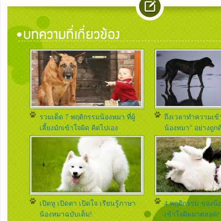
Q :
3. น้องหมาที่บ้านจะเข้าใจและทำตามทุกครั้งที่เรียกไปฉี่หรือ
เพราะคุ้นเคยกับคำพูดที่เราพูดกับเค้าเป็นประจำตั้งแต่เด็กก็ได
A :
ใช่แล้วค่ะถ้าหากใช้วิธีฝึกให้เขาทำตามคำสั่งเจ้าของตั้งแต่เ
จดจำคำพูดหรือคำสั่งของเจ้าของได้แม่นยำทีเดียวล่ะค่ะ / เว
เหมี่ยว
รวมเด็ด 7 พฤติกรรมน้องหมา ที่ผู้
ถึงเวลาทำความเข้า
เลี้ยงมักเข้าใจผิด คิดไปเอง
น้องหมา" อย่างถูกต
Q :
4. เวลากลับจากทำงาน น้องหมาจะวิ่งมารับ ดูเขาดีใจมาก 
ยิ้มให้เราด้วย
A :
เป็นปกติที่น้องหมาจะตื่นเต้นดีใจเวลาที่เจ้าของกลับมาบ้า
เปิดหู เปิดตา เปิดใจ เรียนรู้ภาษา
4 พฤติกรรม ของน้อ
อาการดีใจของเขาสามารถดูได้จากภาษากายของน้องหมา เช
น้องหมาฉบับเต็ม!
เข้าใจผิดมาตลอด!