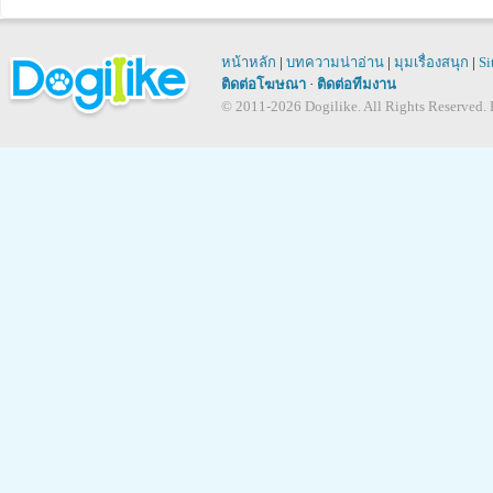
Q :
6. น้องหมาชอบนอนหงายท้องให้ แบบนี้แปลว่าเขารู้สึกอะไรอ
หน้าหลัก
|
บทความน่าอ่าน
|
มุมเรื่องสนุก
|
Si
ติดต่อโฆษณา
·
ติดต่อทีมงาน
A :
เวลาน้องหมานอนหงายท้องเป็นเหมือนท่าไม้ตายเวลาที่เล่นอ
© 2011-2026 Dogilike. All Rights Reserved. B
ไม่ได้เจ้าตัวแสบจะลงไปนอนกองหงายท้องกับพื้นแล้วขยับต
แสดงออกว่า "ยอมแล้วๆ " หรือไม่อีกอย่างนึงก็คือ "เกาพุงให้
นั่นเองค่ะ / เว็บมาสเตอร์เหมี่ยว
Q :
7. มีวิธีจัดการกับคราบน้ำตาน้องหมายังไงดีคะ
A :
เจ้าของต้องทำความสะอาดดวงตาน้องหมาเป็นประจำค่ะ โดยวิธ
คือล้างดวงตาน้องหมาโดยใช้น้ำยาล้างตาซึ่งมีส่วนผสมของ
แอซิค (Boric acid) ที่จะช่วยดูแลดวงตาน้องหมาให้มีสุขภาพด
ประกาย และช่วยลดการเกิดคราบน้ำตาและปัญหาเกี่ยวกับดว
เกิดขึ้นในน้องหมาได้ สามารถเข้าไปดูวิธีการทำความสะอาดท
ได้ที่นี่เลยค่ะ http://www.dogilike.com/content/caring/3087/ /
เหมี่ยว