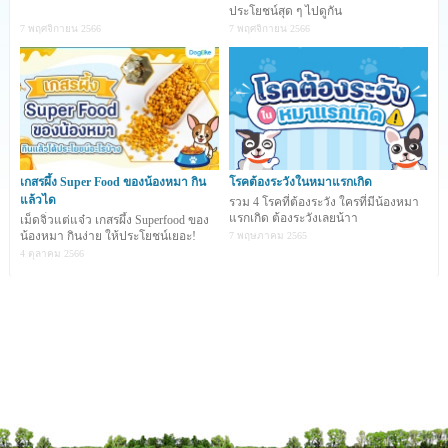
ประโยชน์สุด ๆ ไปดูกัน
7 พฤศจิกายน 2566
7 พฤศจิกายน 2566
เกสรผึ้ง Super Food ของน้องหมา กิน
โรคต้องระวังในหมาแรกเกิด
แล้วได
รวม 4 โรคที่ต้องระวัง ใครที่มีน้องหมา
แรกเกิด ต้องระวังเลยน้าา
เม็ดจิ๋วแต่แจ๋ว เกสรผึ้ง Superfood ของ
น้องหมา กินง่าย ให้ประโยชน์เยอะ!
7 พฤษภาคม 2565
1. โรคไข้หัดสุนัข (Distemper)
4 ตุลาคม 2566
เป็นโรคติดต่อที่เกิดจากการติดเชื้อไวรัสจากการสัมผัสกับ
สุนัขที่มีเชื้อ สามารถติดต่อได้จากการหายใจเอาเชื้อไวรัสที่ปน
เปื้อนอยู่ในอากาศเข้าไป หรือสัมผัสโดยตรงกับสิ่งคัดหลั่งจาก
สุนัขป่วย ได้แก่ น้ำมูก ขี้ตา น้ำลาย ปัสสาวะ และอุจจาระ โดย
สัมผัสผ่านทางปาก เยื่อเมือกตา หรือจมูก เพราะเหตุที่เชื้อนี้