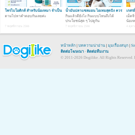
โพรไบโอติกส์ สำหรับน้องหมา จำเป็น
น้ำมันปลาแซลมอน ไอเทมสุดปัง ควร
เกสรผ
แค่ไหนน
ตามไปหาคำตอบกันเลยค่ะ
มีติดบ้าน
กินแล้วดียังไง กินแบบไหนถึงได้
แล้ว
เม็ดจ
Q :
5. เลี้ยงน้องหมาบูลด็อกอยู่ค่ะ มีปัญหาผ
ประโยชน์สุด ๆ ไปดูกัน
น้องห
อาหารอะไรที่กินแล้วจะช่วยบำรุงผิวหนัง
7 พฤศจิกายน 2566
7 พฤศจิกายน 2566
4 ตุล
A :
ผู้เลี้ยงอาจจะเลือกอาหารเม็ดหรืออาหารเป
หน้าหลัก
|
บทความน่าอ่าน
|
มุมเรื่องสนุก
|
Si
บำรุงผิวหนังและเส้นขนของน้องหมา เช่
ติดต่อโฆษณา
·
ติดต่อทีมงาน
ไขมันโอเมก้า 3,6 DHA ที่จะช่วยบำรุงผิวห
© 2011-2026 Dogilike. All Rights Reserved. B
สลวยมากยิ่งขึ้น อโวคาโด ออยล์ ที่ช่ว
การผลัดขนในน้องหมา ลดอาการคันและยัง
เร็ว เบต้าแคโรทีน ช่วยชะลอการเสื่อมขอ
ผิวหนังที่แข็งแรง รวมถึง แอล-คาร์นิที
ในร่างกาย ซึ่งเป็นสิ่งจำเป็นในน้องหมาขน
ให้มีน้ำหนักตัวเกินมาตราฐานค่ะ / เว็บมา
Q :
6. อากาศที่ร้อนมีส่วนทำให้น้องหมาเป็นโ
A :
นอกจากสิ่งสกปรกแล้ว ความชื้น ความร้อ