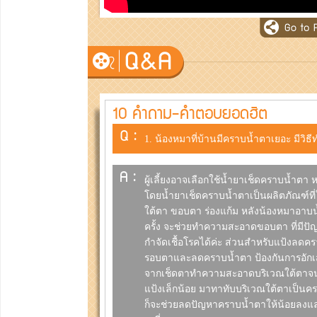
10 คำถาม-คำตอบยอดฮิต
Q :
1. น้องหมาที่บ้านมีคราบน้ำตาเยอะ มีวิ
A :
ผู้เลี้ยงอาจเลือกใช้น้ำยาเช็ดคราบน้ำตา 
โดยน้ำยาเช็ดคราบน้ำตาเป็นผลิตภัณฑ์ท
ใต้ตา ขอบตา ร่องแก้ม หลังน้องหมาอาบน
ครั้ง จะช่วยทำความสะอาดขอบตา ที่มีป
กำจัดเชื้อโรคได้ค่ะ ส่วนสำหรับแป้งล
รอบตาและลดคราบน้ำตา ป้องกันการอักเ
จากเช็ดตาทำความสะอาดบริเวณใต้ตาจนแห
แป้งเล็กน้อย มาทาทับบริเวณใต้ตาเป็นค
ก็จะช่วยลดปัญหาคราบน้ำตาให้น้อยลงแล