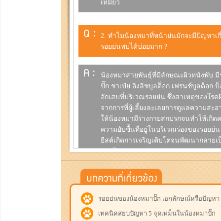
เหมี่ยว
Q :
2. ทำไมน้องหมาที่หน้าย่นมักจะมีปัญหาเ
รอยย่นพบได้บ่อยมาก ?
A :
น้องหมาสายพันธุ์ที่มีลักษณะผิวหนังพับ มี
ปั๊ก ชาเป่ย อิงลิชบูลด็อก เฟรนช์บูลด็อก 
อักเสบที่บริเวณรอยย่น ซึ่งสาเหตุของโร
จากการที่ผู้เลี้ยงละเลยการดูแลความสะ
ให้น้องหมามีร่างกายสกปรกจนทำให้เกิด
ความอับชื้นที่อยู่ในบริเวณร่องของรอยย่น 
ยีสต์เกิดการเจริญเติบโตจนพัฒนากลายเป
รวมถึงเกิดการเสียดสีกันเองของผิวหนังบ
อีกหนึ่งสาเหตุที่ทำให้เกิดการอักเสบที่บริเ
มาสเตอร์เหมี่ยว
รอยย่นของน้องหมาปั๊ก เอกลักษณ์หรือปัญหา 
Q :
3. ปกติอาบน้ำน้องหมาทุกสัปดาห์ทำไมยังม
เทคนิคสยบปัญหา 5 จุดเหม็นในน้องหมาปั๊ก