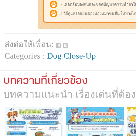
7 เคล็ดลับป้องกันและขจัดปัญหาคราบน้ำตาใน
A :
บางทีอาจต้องสังเกตดูนะคะว่าหลังอาบน้ำแ
5 วิธีดูแลรอยย่นของน้องหมาขนสั้น ให้ห่างไ
รอยย่นให้แห้งดีหรือเปล่า แนะนำว่าให้ผู้
หมาแห้งสนิท พร้อมกับตรวจสอบตามร่องร
ใบหน้า โคนหาง หลังคอ ฯ ของน้องหมาอีกคร
ย่นยังเปียกน้ำอยู่หรือไม่ หากพบว่าร่องรอย
เลี้ยงอาจใช้สำลีก้านมาเช็ดตามร่องรอยย่
ส่งต่อให้เพื่อน:
จนแห้งสนิทเพื่อป้องกันไม่ให้เกิดความอับ
Categories :
Dog Close-Up
เหมี่ยว
Q :
4. จะเลือกแชมพูในการทำความสะอาดน้องห
บทความที่เกี่ยวข้อง
คะ พอดีเพิ่งซื้อน้องหมาปั๊กมาเลี้ยงค่ะ ?
บทความแนะนำ เรื่องเด่นที่ต้อง
A :
ผู้เลี้ยงควรเลือกใช้แชมพูสูตรสำหรับสุนั
ของครีมนวดอยู่แต่ไม่มากเท่ากับแชมพูส
เพียงเล็กน้อย ซึ่งจะช่วยให้ผิวหนังและขน
สูตรระงับกลิ่นตัว ที่ส่วนมากจะสกัดมาจาก
ฤทธิ์ช่วยลดปัญหากลิ่นตัวแรง ช่วยคงคว
ธรรมชาติ มีค่าเป็นกลางไม่เป็นกรด-ด่าง /