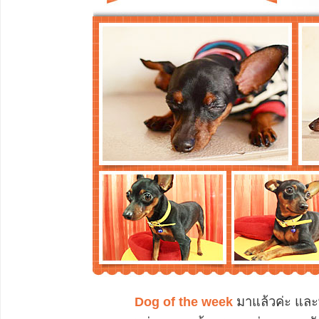
Dog of the week
มาแล้วค่ะ และพ