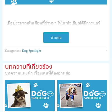
เมื่อประมาณต้นเดือนที่ผ่านมา ในโลกโซเชียลได้มีการแชร์
เรื่องราวน่ารักของน้องหมาจรที่ชื่อว่า "ภาระ" ที่ได้มีโอกาสมี
ชีวิตใหม่มีบ้านที่อบอุ่น เพราะสาวน้อยใจดีอย่าง "น้องกีต้าร์"
อ่านต่อ
ได้ตัดสินใจรับเลี้ยงเจ้าภาระเอาไว้ และได้แชร์เรื่องราวตลก ๆ
·
Categories :
Dog Spotlight
ของภาระแล้วก็ทำเป็นแฟนเพจ เพียงแค่ข้ามคืนแฟนเพจของ
ภาระก็มีคนมากดไลค์เป็นแสนคน!! ... อะไรที่ทำให้ภาระได้รับ
บทความที่เกี่ยวข้อง
ความรักความเอ็นดูจากชาวโซเชียลขนาดนี้ วันนี้เราจะไปตาม
บทความแนะนำ เรื่องเด่นที่ต้องอ่านต่อ
หาคำตอบผ่านการพูดคุยกับ น้องกีต้าร์ เจ้าของเจ้าภาระตัว
แสบกันค่ะ