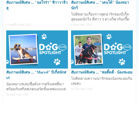
สัมภาษณ์พิเศษ ... "ออโรร่า" ชิวาวาจิ๋ว
สัมภาษณ์พิเศษ ... "เคนโด้" น้องหมา
สุ
นักวิ่
ไปติดตามเรื่องราวสุดน่ารักของบีเกิ้ล
สุดยอดนักวิ่ง ที่สาว ๆ ต่างก็พากันกรี๊ด
1 พฤศจิกายน 2562
6 สิงหาคม 2562
สัมภาษณ์พิเศษ ... "Marvel" บีเกิ้ลนักส
สัมภาษณ์พิเศษ ... "พ่อติ๊ดตี่ - น้องชะอม
เก
ไปติดตามความน่ารักของน้องชะอมกัน
เลยค่ะ
น้องหมาเซเลบชื่อดังจากฝรั่งเศสที่มา
พร้อมกับสกิลสเกตบอร์ดขั้นเทพแบบเท่
22 มีนาคม 2562
สุด ๆ ไปเลย ...
26 เมษายน 2562